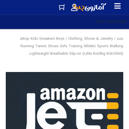
[eas-searchtop]
خانه
/
Clothing, Shoes & Jewelry
/ ziitop Kids Sneakers Boys
Running Tennis Shoes Girls Training Athletic Sports Walking
Lightweight Breathable Slip-on (Little Kid/Big Kid/Child)