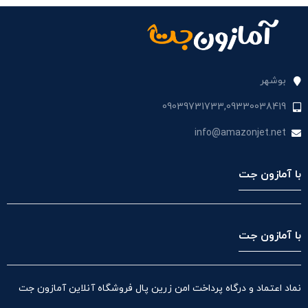
بوشهر
09039731733,09330038419
info@amazonjet.net
با آمازون جت
با آمازون جت
نماد اعتماد و درگاه پرداخت امن زرین پال فروشگاه آنلاین آمازون جت