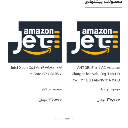
محصولات پیشنهادی
ck
Intel Xeon X5670 293GHz 12M
ANTOBLE 10ft AC Adapter
ds
6-Core CPU SLBV7
Charger for Nabi Big Tab HD
en
20″ 24″ BGTAB-NV24A 16GB
one
HD24 Big Tablet Power Supply
موجود در انبار
موجود در انبار
موج
PSU
۰۰
۳۰,۰۰۰
۳۰,۰۰۰
تومان
تومان
بستن
بستن
بست