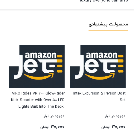
luxury everyone can affo
محصولات پیشنهادی
nk
VIRO Rides VR 200 Glow-Rider
Intex Excursion 5 Person Boat
u
ck
Kick Scooter with Over 50 LED
Set
62
Lights Built Into The Deck,
ck
Multicolor
موجود در انبار
موجود در انبار
موج
010
۰۰
۳۰,۰۰۰
۳۰,۰۰۰
020
تومان
تومان
ta