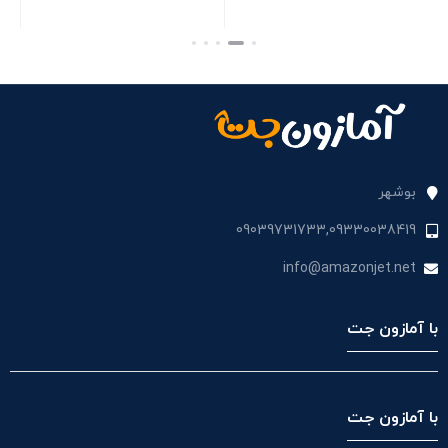
k)
بستن
بستن
بست
بوشهر
09039731733,09330038419
info@amazonjet.net
با آمازون جت
با آمازون جت