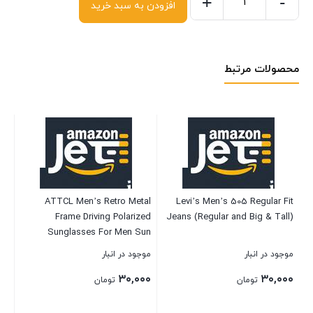
+
-
افزودن به سبد خرید
محصولات مرتبط
 II
ch
S1
موج
ATTCL Men’s Retro Metal
Levi’s Men’s 505 Regular Fit
۰۰
Frame Driving Polarized
Jeans (Regular and Big & Tall)
Sunglasses For Men Sun
glasses
موجود در انبار
موجود در انبار
بست
۳۰,۰۰۰
۳۰,۰۰۰
تومان
تومان