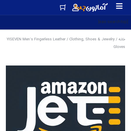
[eas-searchtop]
خانه
/
Clothing, Shoes & Jewelry
/ YISEVEN Men’s Fingerless Leather
Gloves