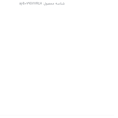
شناسه محصول:
aj-B079GVVRLH