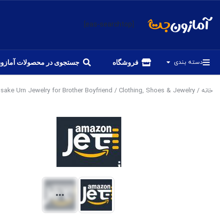
[eas-searchtop]
دسته بندی
فروشگاه
جستجوی در محصولات آمازو
خانه
/
Clothing, Shoes & Jewelry
/ Yinplsmemory Cremation Jewelry Football Memorial Urn Necklace for Ashes Holder Stainless Steel Ashes Keepsake Urn Jewelry for Brother Boyfriend