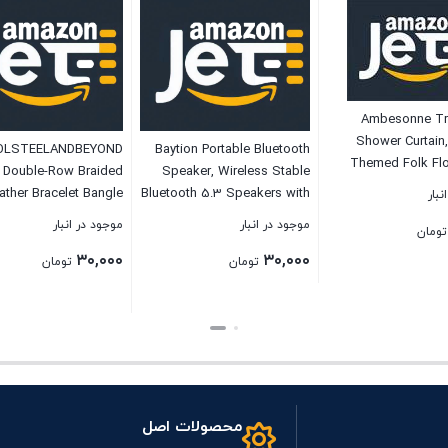
Ambesonne Tra
Shower Curtain
OLSTEELANDBEYOND
Baytion Portable Bluetooth
Themed Folk Flo
 Double-Row Braided
Speaker, Wireless Stable
Branch Blossoms in
ather Bracelet Bangle
Bluetooth 5.3 Speakers with
نبار
Effects Ethni
stband with Stainless
HD Sound,TWS Pairing and
موجود در انبار
موجود در انبار
Artwork, Clo
تومان
Steel Ornaments
Hands-free Calling,
Bathroom Decor 
۳۰,۰۰۰
۳۰,۰۰۰
Waterproof Room Speaker
تومان
تومان
Hooks, 69″ W x 70″
for TV/Car/PC/Outdoor
(Black,Volume Control)
بستن
بستن
محصولات اصل