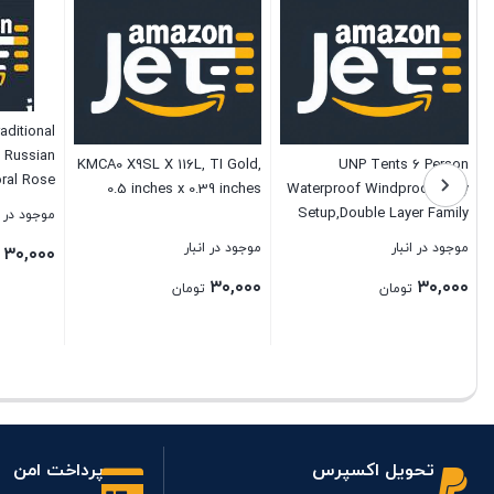
ditional
, Russian
KMCA0 X9SL X 116L, TI Gold,
UNP Tents 6 Person
ral Rose
0.5 inches x 0.39 inches
Waterproof Windproof Easy
 Antique
Setup,Double Layer Family
موجود در ا
c Vintage
Camping Tent with 1 Mesh
موجود در انبار
موجود در انبار
۳۰,۰۰۰
th Fabric
Door & 5 Large Mesh
Set with
۳۰,۰۰۰
۳۰,۰۰۰
Windows -10’X9’X78in(H)
تومان
تومان
 L, White
Azure
بستن
بستن
بستن
تحویل اکسپرس
پرداخت امن