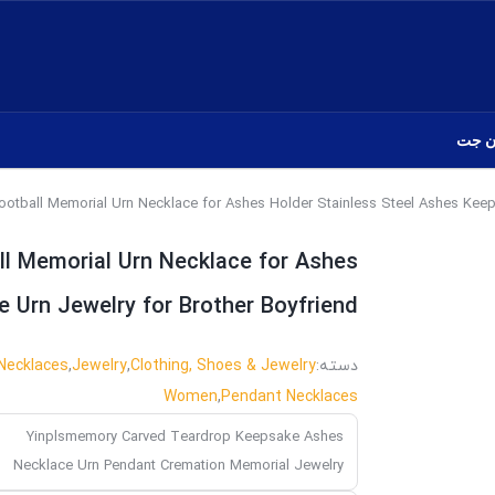
ن جت
l Memorial Urn Necklace for Ashes
 Urn Jewelry for Brother Boyfriend
دسته:
Clothing, Shoes & Jewelry
,
Jewelry
,
Necklaces
Women
,
Pendant Necklaces
Yinplsmemory Carved Teardrop Keepsake Ashes
Necklace Urn Pendant Cremation Memorial Jewelry