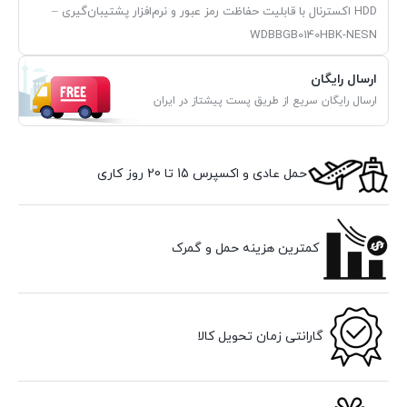
HDD اکسترنال با قابلیت حفاظت رمز عبور و نرم‌افزار پشتیبان‌گیری –
WDBBGB0140HBK-NESN
ارسال رایگان
ارسال رایگان سریع از طریق پست پیشتاز در ایران
حمل عادی و اکسپرس 15 تا 20 روز کاری
کمترین هزینه حمل و گمرک
گارانتی زمان تحویل کالا