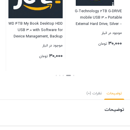
G-Technology 2TB G-DRIVE
mobile USB 3.0 Portable
DT
WD 4TB My Book Desktop HDD
A
External Hard Drive, Silver –
.0
USB 3.0 with Software for
0G06072-1
موجود در انبار
0)
Device Management, Backup
and Password Protection
۳۰,۰۰۰
تومان
موجود در انبار
موج
Works with PC and Mac
۰۰
۳۰,۰۰۰
تومان
بستن
بستن
بست
توضیحات
نظرات (0)
توضیحات