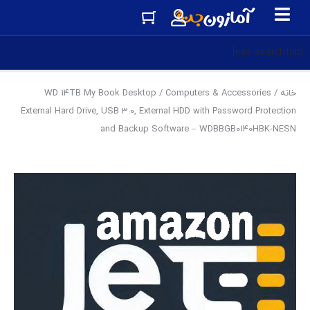
[eas-searchtop]
خانه
/
Computers & Accessories
/ WD 14TB My Book Desktop
External Hard Drive, USB 3.0, External HDD with Password Protection
and Backup Software – WDBBGB0140HBK-NESN