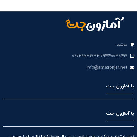
بوشهر
09039731733,09330038419
info@amazonjet.net
با آمازون جت
با آمازون جت
نماد اعتماد و درگاه پرداخت امن زرین پال فروشگاه آنلاین آمازون جت