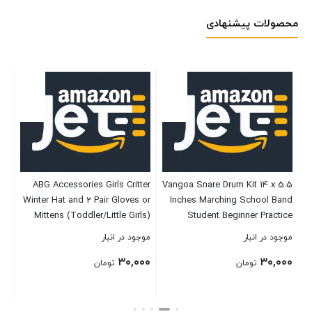
محصولات پیشنهادی
 –
ABG Accessories Girls Critter
Vangoa Snare Drum Kit 14 x 5.5
cks
Winter Hat and 2 Pair Gloves or
Inches Marching School Band
Mittens (Toddler/Little Girls)
Student Beginner Practice
Snare Drum with Stand, Gig
موجود در انبار
موجود در انبار
موج
Bag, 5A Drumsticks, Tuning
۰۰
۳۰,۰۰۰
۳۰,۰۰۰
Key, Coated Drum Head, Strap,
تومان
تومان
Mute Pad, Black
بستن
بستن
بست