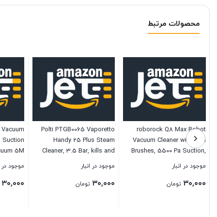
محصولات مرتبط
e Vacuum
Polti PTGB0065 Vaporetto
roborock Q8 Max Robot
h Suction
Handy 25 Plus Steam
Vacuum Cleaner with Dual
acuum 5M
Cleaner, 3.5 Bar, kills and
Brushes, 5500 Pa Suction,
htweight
eliminates 99.99% * of
No-Go Zones, Cleaning
موجود در انبار
موجود در انبار
موجود در ا
 18000Pa
viruses, germs and bacteria,
Along Floor Lines, 3D
۳۰,۰۰۰
۳۰,۰۰۰
۳۰,۰۰۰
 Capacity
White/Green
Drawing, Multi-Cleaning
تومان
تومان
rd Floor,
Levels, APP (Upgraded of
& Car (A)
Q7 Max)
بستن
بستن
بستن