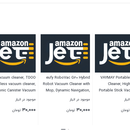
acuum cleaner, TDOO
eufy RoboVac G20 Hybrid
VAYMAY Portabl
less vacuum cleaner,
Robot Vacuum Cleaner with
Cleaner, Hig
onic Canister Vacuum
Mop, Dynamic Navigation,
Portable Stick V
 With Hepa Filter And
2500 Pa Strong Suction, 2-
Long Cord Lig
نبار
موجود در انبار
موجود در انبار
owerful Performance
in-1 Vacuum and Mop, Ultra-
Powerful 600W
۳۰,۰۰۰
۳۰,۰۰۰
e, Office And Car, 5
Slim, App, Voice Control,
Suction 0.5L Large
تومان
تومان
تومان
Stage Filtration
Compatible with Alexa, Ideal
for For Home, Ha
for Daily Messes
Carpet 
بستن
بستن