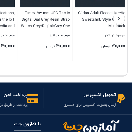
ications,
Timex 53 mm UFC Tactic
Gildan Adult Fleece Hoodie
r the IoT
Digital Dial Grey Resin Strap
Sweatshirt, Style G18500,
edia and
Watch Grey/Digital/Grey One
Multipack
nologies)
Size
موجود در انبار
موجود در انبار
موجود در ا
۳۰,۰۰۰
۳۰,۰۰۰
۳۰,۰۰۰
تومان
تومان
بستن
بستن
بستن
تحویل اکسپرس
پرداخت امن
ارسال بصورت اکسپرس برای مشتری
پرداخت از طریق درگ
با آمازون جت