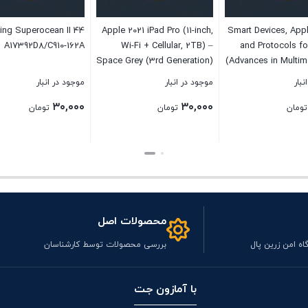
tling Superocean II 44
Apple 2021 iPad Pro (11-inch,
Smart Devices, Appl
A17392D8/C910-162A
Wi-Fi + Cellular, 2TB) –
and Protocols fo
Space Grey (3rd Generation)
(Advances in Multim
Interactive Tech
نبار
موجود در انبار
موجود در انبار
۳۰,۰۰۰
۳۰,۰۰۰
تومان
تومان
تومان
بستن
بستن
محصولات اصل
اه امن زرین پال
بررسی محصولات توسط کارشناسان
با آمازون جت