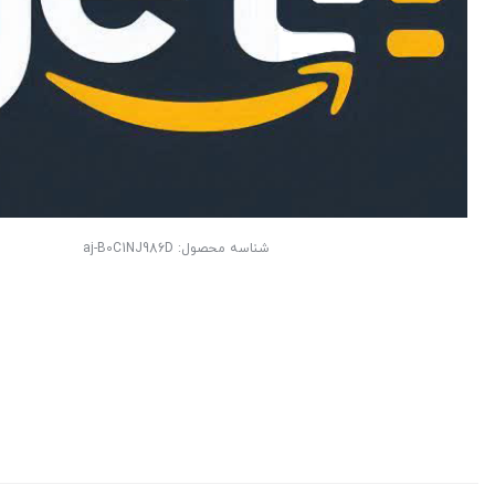
شناسه محصول:
aj-B0C1NJ986D