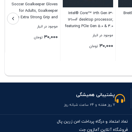
Soccer Goalkeeper Gloves
for Adults, Goalkeeper
Intel® Core™ 12th Gen i3-
Brei
Gloves Extra Strong Grip and
12100F desktop processor,
Non-Slip Unisex for Indoor
featuring PCIe Gen 5.0 & 4.0
موجود در انبار
and Outdoor Training and
support, DDR5 and DDR4
موجود در انبار
۳۰,۰۰۰
Match
تومان
support. Discrete graphics
۳۰,۰۰۰
required.
تومان
بستن
بستن
پشتیبانی همیشگی
7 روز هفته و 24 ساعت شبانه روز
نماد اعتماد و درگاه پرداخت امن زرین پال
فروشگاه آنلاین آمازون جت