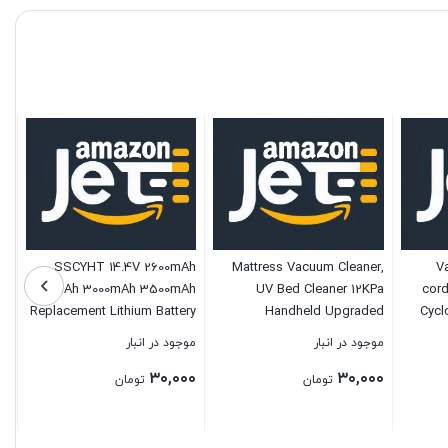
SSCYHT 14.4V 2600mAh
Mattress Vacuum Cleaner,
V
2800mAh 3000mAh 3500mAh
UV Bed Cleaner 12KPa
cord
Replacement Lithium Battery
Handheld Upgraded
Cycl
Rechargeable Sweeping
Effectively Clean Up Bed,
Cleaner
موجود در انبار
موجود در انبار
Robot Vacuum Cleaner
Pillows, Cloth Sofas, Carpets
600W P
۳۰,۰۰۰
۳۰,۰۰۰
Battery 14.4V Spare Li-ion
and Ther Fabric Surfaces
For Hom
تومان
تومان
Battery,14.4v3500mah
(BB)
بستن
بستن