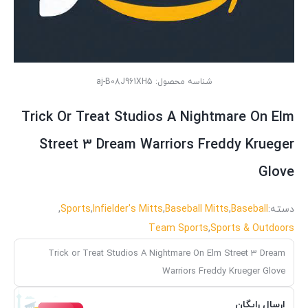
شناسه محصول:
aj-B08J961XH5
Trick Or Treat Studios A Nightmare On Elm
Street 3 Dream Warriors Freddy Krueger
Glove
دسته:
Baseball
,
Baseball Mitts
,
Infielder's Mitts
,
Sports
,
Team Sports
,
Sports & Outdoors
Trick or Treat Studios A Nightmare On Elm Street 3 Dream
Warriors Freddy Krueger Glove
ارسال رایگان