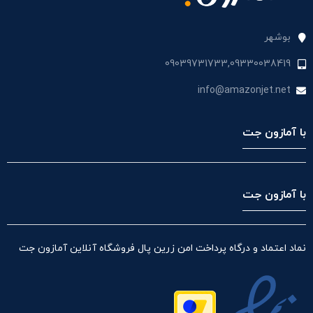
بوشهر
09039731733,09330038419
info@amazonjet.net
با آمازون جت
با آمازون جت
نماد اعتماد و درگاه پرداخت امن زرین پال فروشگاه آنلاین آمازون جت