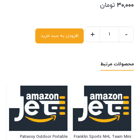
۳۰,۰۰۰
تومان
+
-
افزودن به سبد خرید
محصولات مرتبط
or
ong
or,
ey
موج
t,
۰۰
ar
Patiassy Outdoor Portable
Franklin Sports NHL Team Mini