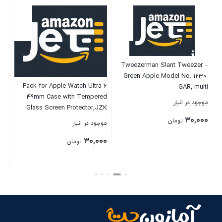
ol
Tweezerman Slant Tweezer –
hed
Green Apple Model No. 1230-
6 Pack for Apple Watch Ultra
k)
GAR, multi
49mm Case with Tempered
موجود در انبار
موج
Glass Screen Protector,JZK
Slim Guard Bumper Full Hard
۰۰
۳۰,۰۰۰
تومان
موجود در انبار
PC Protective Cover HD Ultra-
۳۰,۰۰۰
Thin Cover for iWatch Ultra
(
تومان
49mm Accessories
بستن
بست
بستن