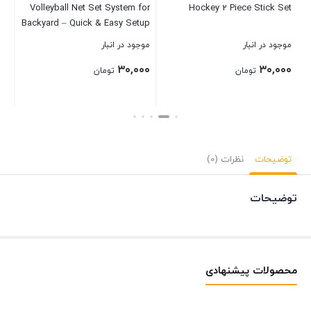
Volleyball Net Set System for
Hockey 2 Piece Stick Set
بست
Backyard – Quick & Easy Setup
Adjustable Height Steel Poles,
موجود در انبار
موجود در انبار
PU Volleyball, Pump, Hammer
۳۰,۰۰۰
۳۰,۰۰۰
and Carrying Bag
تومان
تومان
بستن
بستن
توضیحات
نظرات (0)
توضیحات
محصولات پیشنهادی