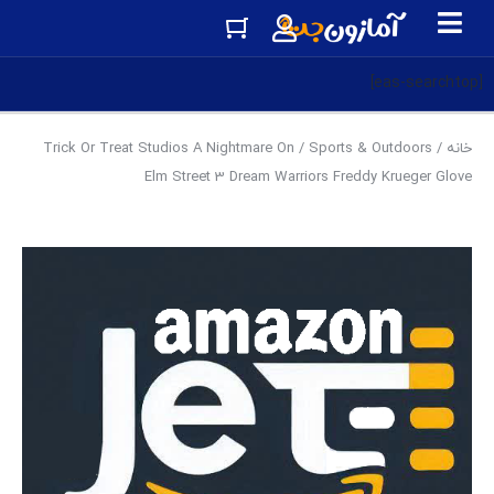
[eas-searchtop]
خانه
/
Sports & Outdoors
/ Trick Or Treat Studios A Nightmare On
Elm Street 3 Dream Warriors Freddy Krueger Glove