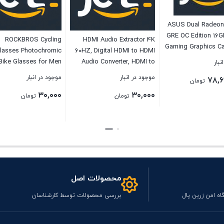
ASUS Dual Radeon
GRE OC Edition 16
ROCKBROS Cycling
HDMI Audio Extractor 4K
Gaming Graphics C
lasses Photochromic
60HZ, Digital HDMI to HDMI
Radeon RX7900 G
Bike Glasses for Men
Audio Converter, HDMI to
نبار
4.0, 1x HD
 Sports Goggles UV
Optical 3.5mm AUX Audio
موجود در انبار
موجود در انبار
۷۸,
DisplayPort 2
تومان
Protection
Adapter, Supports HDCP 1.4,
RX7900G
۳۰,۰۰۰
۳۰,۰۰۰
3D, Dolby Digital, DTS 5.1
تومان
تومان
PCM
بستن
بستن
محصولات اصل
اه امن زرین پال
بررسی محصولات توسط کارشناسان