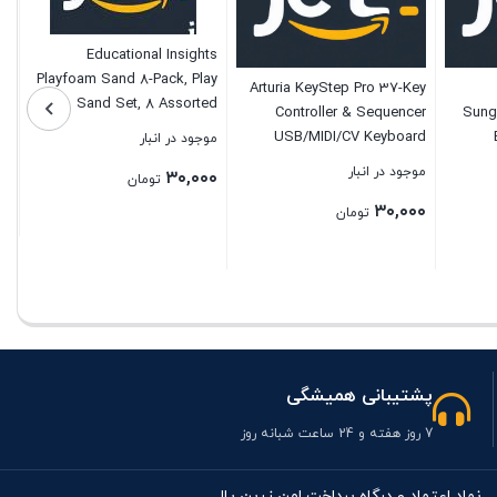
Educational Insights
Playfoam Sand 8-Pack, Play
Arturia KeyStep Pro 37-Key
Sand Set, 8 Assorted
Controller & Sequencer
Sung
Colors, 6 oz. Each, Sensory
USB/MIDI/CV Keyboard
موجود در انبار
Toy for Kids, Elementary
Controller, with Aftertouch, 4
Women
موجود در انبار
۳۰,۰۰۰
Classroom Must Haves,
تومان
Polyphonic, 16-Track Drum
Ages 3+
۳۰,۰۰۰
Sequencer
تومان
بستن
بستن
پشتیبانی همیشگی
7 روز هفته و 24 ساعت شبانه روز
نماد اعتماد و درگاه پرداخت امن زرین پال