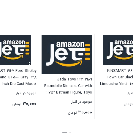
RT 1967 Ford Shelby
KiNSMART 1999
ang GT500 Gray 1:38
Town Car Black
Jada Toys 1:24 1989
 Inch Die Cast Model
Limousine 7Inch 1
Batmobile Die-cast Car with
 Race Car w/Pullback
Die Cast Metal Mo
2.75″ Batman Figure, Toys
نبار
موجود در انبار
Action
for Kids and Adults
موجود در انبار
۳۰,۰۰۰
تومان
تومان
۳۰,۰۰۰
تومان
بستن
بستن