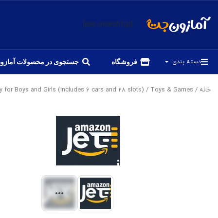
[eas-searchtop]
دسته بندی
فروشگاه
جستجوی در محصولات آمازو
خانه
/
Toys & Games
/ Transport Car Carrier Truck Toy for Boys and Girls (includes 6 cars and 28 slots)