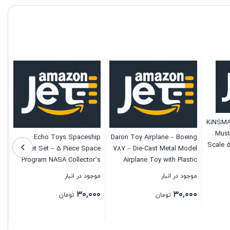
KiNSMA
Must
Echo Toys Spaceship
Daron Toy Airplane – Boeing
Scale 5
Rocket Set – 5 Piece Space
787 – Die-Cast Metal Model
Toy
Program NASA Collector’s
Airplane Toy with Plastic
Set – Mercury, Gemini,
Parts for Kids Ages 3+
موجود در انبار
موجود در انبار
Apollo, Saturn Rockets And
۳۰,۰۰۰
۳۰,۰۰۰
Space Shuttles
تومان
تومان
بستن
بستن