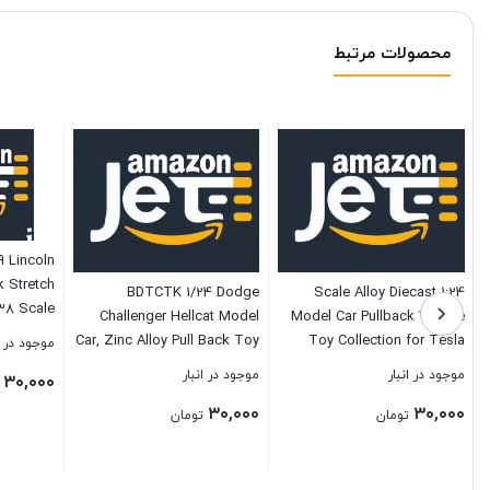
محصولات مرتبط
 Lincoln
 Stretch
BDTCTK 1/24 Dodge
1:24 Scale Alloy Diecast
:38 Scale
Challenger Hellcat Model
Model Car Pullback Vehicle
del Limo
Car, Zinc Alloy Pull Back Toy
Toy Collection for Tesla
موجود در ا
Toy
car with Sound and Light for
Cybertruck Pickup, Kids Gift,
موجود در انبار
موجود در انبار
۳۰,۰۰۰
Kids Boy Girl Gift(Red)
with Sound and Light
۳۰,۰۰۰
۳۰,۰۰۰
تومان
تومان
بستن
بستن
بستن