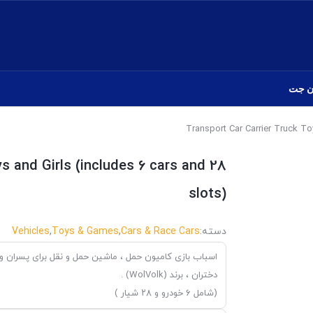
ن جت
s and Girls (includes 6 cars and 28
slots)
دسته:
Cars & Race Cars
,
Toys & Games
,
Vehicles
اسباب بازی کامیون حمل ، ماشین حمل و نقل برای پسران و
دختران ، برند (WolVolk) .
(شامل ۶ خودرو و ۲۸ شیار )