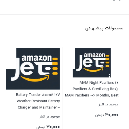
محصولات پیشنهادی
MAM Night Pacifiers (2
Pacifiers & Sterilizing Box),
mm
Battery Tender 800mA 12V
MAM Pacifiers 0-6 Months, Best
ch
Weather Resistant Battery
Pacifier for Breastfed Babies,
موجود در انبار
Charger and Maintainer –
Unisex, Glow in the Dark
Marine and Automotive Smart
۳۰,۰۰۰
Pacifier
تومان
موجود در انبار
موج
Fully Automatic for Boats
۰۰
۳۰,۰۰۰
Watercraft – Selectable Lead
تومان