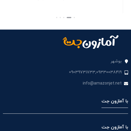
Acid Lithium – 022-0150-DL-WH
بستن
بستن
بست
بوشهر
09039731733,09330038419
info@amazonjet.net
با آمازون جت
با آمازون جت