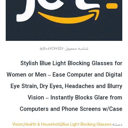
شناسه محصول:
aj-B086C66SZ2
Stylish Blue Light Blocking Glasses for
Women or Men – Ease Computer and Digital
Eye Strain, Dry Eyes, Headaches and Blurry
Vision – Instantly Blocks Glare from
Computers and Phone Screens w/Case
دسته:
Blue Light Blocking Glasses
,
Health & Household
,
Vision