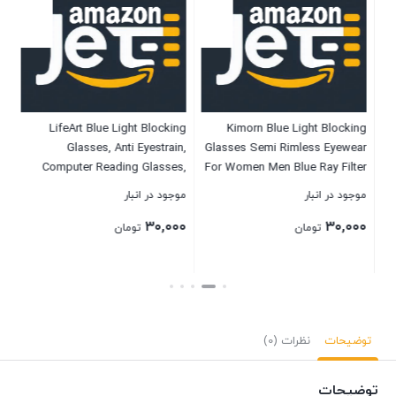
or
LifeArt Blue Light Blocking
Kimorn Blue Light Blocking
al
Glasses, Anti Eyestrain,
Glasses Semi Rimless Eyewear
es
Computer Reading Glasses,
For Women Men Blue Ray Filter
P
ng
Gaming Glasses, TV Glasses
Lens KS052
موجود در انبار
موجود در انبار
موج
es
for Women, Anti Glare(Navy, No
۰۰
۳۰,۰۰۰
۳۰,۰۰۰
Magnification)
تومان
تومان
بستن
بستن
بست
توضیحات
نظرات (0)
توضیحات