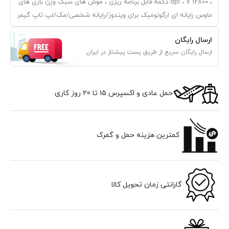
، 12800 dpi ، 7 دکمه قابل برنامه ریزی ، موش های سبک وزن بازی های
ماوس رایانه ای ارگونومیک برای ویندوز/رایانه شخصی/مک/لپ تاپ گیمر
ارسال رایگان
ارسال رایگان سریع از طریق پست پیشتاز در ایران
حمل عادی و اکسپرس 15 تا 20 روز کاری
کمترین هزینه حمل و گمرک
گارانتی زمان تحویل کالا