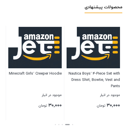
محصولات پیشنهادی
ne
T
ds
P
Minecraft Girls’ Creeper Hoodie
Nautica Boys’ 4-Piece Set with
Set
Dress Shirt, Bowtie, Vest and
S
موج
Pants
۰۰
موجود در انبار
موجود در انبار
۳۰,۰۰۰
۳۰,۰۰۰
تومان
تومان
بست
بستن
بستن