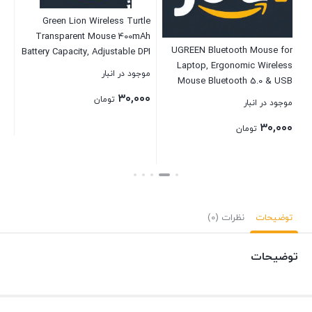
موج
Green Lion Wireless Turtle
۰۰
Transparent Mouse 400mAh
UGREEN Bluetooth Mouse for
Battery Capacity, Adjustable DPI
Laptop, Ergonomic Wireless
800-2400, 3 Devices
موجود در انبار
بست
Mouse Bluetooth 5.0 & USB
Connection, 2.4GHz USB-A &
2.4G, Ultra-fast Scrolling, 5DPI
۳۰,۰۰۰
Type-C, 10M Range,
تومان
موجود در انبار
Precise Smooth Tracking,
Rechargeable, Portable &
۳۰,۰۰۰
Silent Cordless Mouse for
Lightweight – White
تومان
PC/Laptop/Tablet/Computer/Smart
بستن
TV
بستن
توضیحات
نظرات (0)
توضیحات