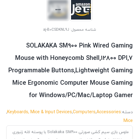
شناسه محصول:
aj-B0CSDKNL9J
SOLAKAKA SM900 Pink Wired Gaming
Mouse with Honeycomb Shell,12800 DPI,7
Programmable Buttons,Lightweight Gaming
Mice Ergonomic Computer Mouse Gaming
for Windows/PC/Mac/Laptop Gamer
دسته:
Accessories
,
Computers
,
Keyboards, Mice & Input Devices
,
Mice
ماوس بازی سیم کشی صورتی Solakaka SM900 با پوسته لانه زنبوری