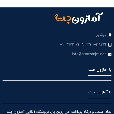
بوشهر
09039731733,09330038419
info@amazonjet.net
با آمازون جت
با آمازون جت
نماد اعتماد و درگاه پرداخت امن زرین پال فروشگاه آنلاین آمازون جت