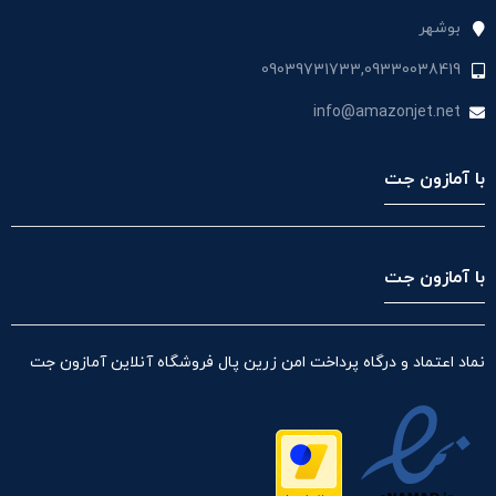
بوشهر
09039731733,09330038419
info@amazonjet.net
با آمازون جت
با آمازون جت
نماد اعتماد و درگاه پرداخت امن زرین پال فروشگاه آنلاین آمازون جت