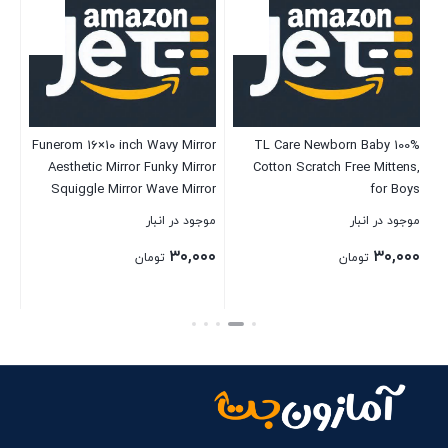
ks
Funerom 16×10 inch Wavy Mirror
TL Care Newborn Baby 100%
rs
Aesthetic Mirror Funky Mirror
Cotton Scratch Free Mittens,
le
Squiggle Mirror Wave Mirror
for Boys
es
Rectangle White
موجود در انبار
موجود در انبار
موج
rs
۰۰
۳۰,۰۰۰
۳۰,۰۰۰
تومان
تومان
بستن
بستن
بست