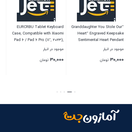
EURCRBU Tablet Keyboard
”Granddaughter You Stole Our
Case, Compatible with Xiaomi
Heart” Engraved Keepsake
te
Pad 6 / Pad 6 Pro (11″, 2023),
Sentimental Heart Pendant
with Arabic Intelligent Touch
Necklace
موجود در انبار
موجود در انبار
S
Trackpad Bluetooth Keyboard,
P
۳۰,۰۰۰
۳۰,۰۰۰
Built in Pencil Holder,
تومان
تومان
موج
Detachable Keyboard Case –
۰۰
Green
بستن
بستن
بست