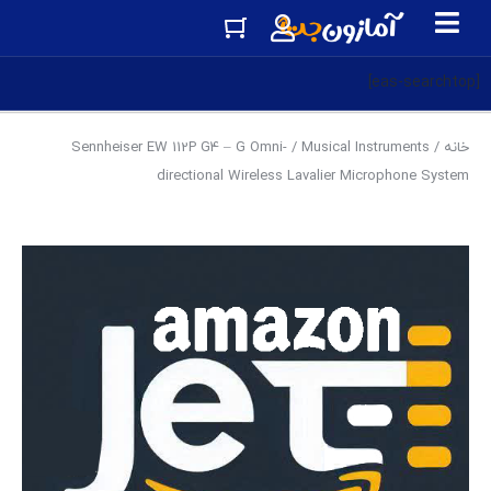
[eas-searchtop]
خانه
/
Musical Instruments
/ Sennheiser EW 112P G4 – G Omni-
directional Wireless Lavalier Microphone System