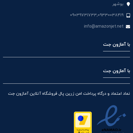
بوشهر
09039731733,09330038419
info@amazonjet.net
با آمازون جت
با آمازون جت
نماد اعتماد و درگاه پرداخت امن زرین پال فروشگاه آنلاین آمازون جت