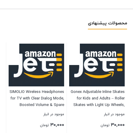
محصولات پیشنهادی
ng
d,
SIMOLIO Wireless Headphones
Gonex Adjustable Inline Skates
s,
for TV with Clear Dialog Mode,
for Kids and Adults – Roller
e,
موج
Boosted Volume & Spare
Skates with Light Up Wheels,
ks
Battery for Seniors,
Outdoor Roller Blades Fun
۰۰
es
موجود در انبار
موجود در انبار
Comfortable TV Watching
Illuminating for Boys and Girls
ed
U
۳۰,۰۰۰
۳۰,۰۰۰
w/L/R Balance, by-Pass,
Beginner
تومان
تومان
Charging/Transmitter Stand 2-
بست