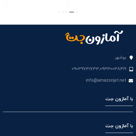
in-1, No Pairing
بستن
بستن
بوشهر
09039731733,09330038419
info@amazonjet.net
با آمازون جت
با آمازون جت