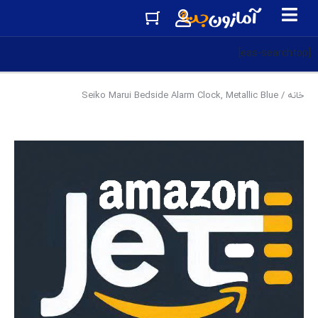
[eas-searchtop]
خانه
/ Seiko Marui Bedside Alarm Clock, Metallic Blue