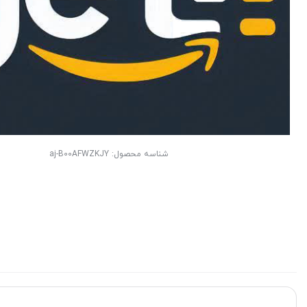
شناسه محصول:
aj-B00AFWZKJY