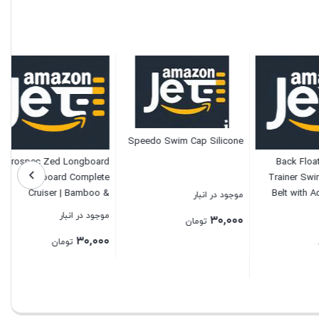
Speedo Swim Cap Silicone
Retrospec Zed Longboard
Ba
Skateboard Complete
Trai
Cruiser | Bamboo &
Belt
موجود در انبار
Canadian Maple Wood
Layer
موجود در انبار
۳۰,۰۰۰
تومان
Cruiser w/ Reverse Kingpin
۳۰,۰۰۰
Trucks for Commuting,
Progr
تومان
Cruising, Carving & Downhill
for 
بستن
Riding
بستن