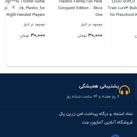
ErgoPlay Tröster Guitar
Hasbro Family Fun Pack
LEGO
Support; Black; Plastic; for
Conquest Edition – Xbox
Train 1
Right-Handed Players.
One
for Pr
Boys an
موجود در انبار
موجود در انبار
۳۰,۰۰۰
۳۰,۰۰۰
تومان
تومان
بستن
بستن
پشتیبانی همیشگی
7 روز هفته و 24 ساعت شبانه روز
نماد اعتماد و درگاه پرداخت امن زرین پال
فروشگاه آنلاین آمازون جت