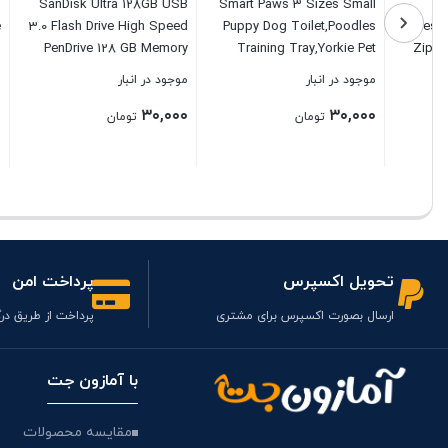
Desk Pad
SanDisk Ultra 128GB USB
Smart Paws 3 Sizes Small
ad,Office
3.0 Flash Drive High Speed
Puppy Dog Toilet,Poodles
-Slip PU
PenDrive 128 GB Memory
Training Tray,Yorkie Pet
er,Laptop
Storage (SDCZ48-128G-
Pads Holder
موجود در انبار
موجود در انبار
موجود در ا
oof Desk
U46) Bundle with (1)
۳۰,۰۰۰
۳۰,۰۰۰
۳۰,۰۰۰
ffice and
Everything But Stromboli
تومان
تومان
 x 15.7″)
Lanyard
بستن
بستن
بستن
تحویل اکسپرس
پرداخت امن
ارسال بصورت اکسپرس برای مشتری
پرداخت از طریق درگ
با آمازون جت
مقایسه محصولات