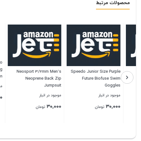
محصولات مرتبط
MM Camo
a Diving
Neosport 3/2mm Men’s
Speedo Junior Size Purple
port Skin
Neoprene Back Zip
Future Biofuse Swim
Full Suit
Jumpsuit
Goggles
موجود در ا
موجود در انبار
موجود در انبار
۳۰,۰۰۰
۳۰,۰۰۰
۳۰,۰۰۰
تومان
تومان
بستن
بستن
بستن