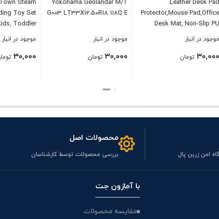
 DUPLO Town Steam
Yokohama Geolandar M/T
Leather 
0874 Building Toy Set
G003 LT33X12.50R18 118Q E
Protector,Mouse P
eschool Kids, Toddler
Desk Mat, Non
d Girls Ages 2-5 (59
Leather Desk Blott
نبار
موجود در انبار
موجود در انبار
Pieces)
Desk Pad,Waterpr
۳۰,۰۰۰
۳۰,۰۰۰
Writing Pad for O
تومان
تومان
تومان
Home (Brown,31.5″
بستن
بستن
محصولات اصل
اه امن زرین پال
بررسی محصولات توسط کارشناسان
با آمازون جت
مقایسه محصولات