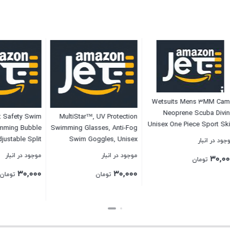
Wetsuits Mens 3
Neoprene Scub
ck Float Safety Swim
MultiStar™, UV Protection
Unisex One Piece S
ner Swimming Bubble
Swimming Glasses, Anti-Fog
Spearfishing 
 with Adjustable Split
Swim Goggles, Unisex
نبار
s Swim Bubbles Belts
Hydropulse Swimming
موجود در انبار
موجود در انبار
تومان
Secure Clip Buckle
Goggle, No Leaking
۳۰,۰۰۰
۳۰,۰۰۰
essive Swim Floaties
Goggles have Clear Vision
تومان
تومان
Kids Toddler Children
Lenses, Swimming Goggle
Sport Pool Lesson
with Adjustable Straps fit for
Adults
بستن
بستن