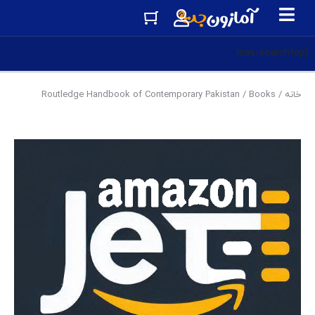
[eas-searchtop]
خانه
/
Books
/ Routledge Handbook of Contemporary Pakistan