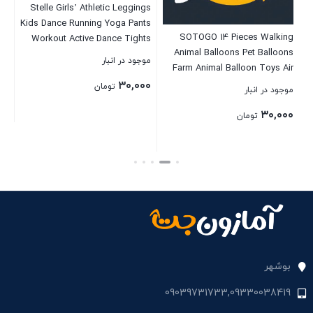
Stelle Girls’ Athletic Leggings
Kids Dance Running Yoga Pants
op
SOTOGO 14 Pieces Walking
Workout Active Dance Tights
ch
Animal Balloons Pet Balloons
with Pockets
موجود در انبار
Farm Animal Balloon Toys Air
Walkers for Kids Gift Birthday
۳۰,۰۰۰
تومان
موجود در انبار
موج
Party Decor
۰۰
۳۰,۰۰۰
تومان
بستن
بستن
بست
بوشهر
09039731733,09330038419