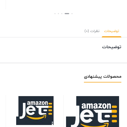
بستن
بستن
بست
توضیحات
نظرات (0)
توضیحات
محصولات پیشنهادی