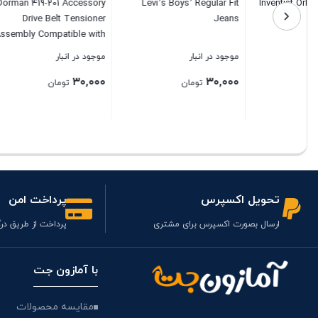
e Helmet
Dorman 419-201 Accessory
Levi’s Boys’ Regular Fit
s with a
Drive Belt Tensioner
Jeans
dio Jack
Assembly Compatible with
ith Most
Select Ford / Mazda /
موجود در انبار
موجود در انبار
موجود در ا
ystems –
Mercury Models
۳۰,۰۰۰
۳۰,۰۰۰
۳۰,۰۰۰
R fits in
تومان
تومان
oard and
 Helmets
بستن
بستن
بستن
تحویل اکسپرس
پرداخت امن
ارسال بصورت اکسپرس برای مشتری
پرداخت از طریق درگ
با آمازون جت
مقایسه محصولات