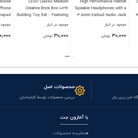
PUBG Trigger Mobile
LEGO Classic Medium
High Performanc
 Triggers Cell Phone
Creative Brick Box 10696
Speaker Headphone
 Controller Gamepad
Building Toy Set – Featuring
3.5mm Earbud Au
sitive Shoot and Aim
Storage, Includes Train, Car,
Compatible w
نبار
موجود در انبار
موجود در انبار
ons Shooter Handgrip
and a Tiger Figure, and
Helmet Comm S
۳۰,۰۰۰
۳۰,۰۰۰
ystick Fire Button – 2
Playset for Kids, Boys, and
The XSound 2.1 
تومان
تومان
تومان
Pair(L1R1)
Girls Ages 4-99
Most Ski, Snowb
Motorcycle
بستن
بستن
محصولات اصل
اه امن زرین پال
بررسی محصولات توسط کارشناسان
با آمازون جت
مقایسه محصولات