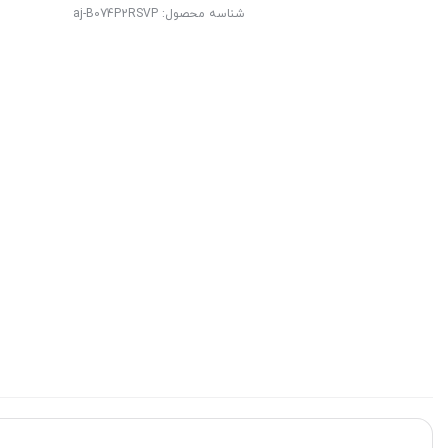
شناسه محصول:
aj-B074P2RSVP