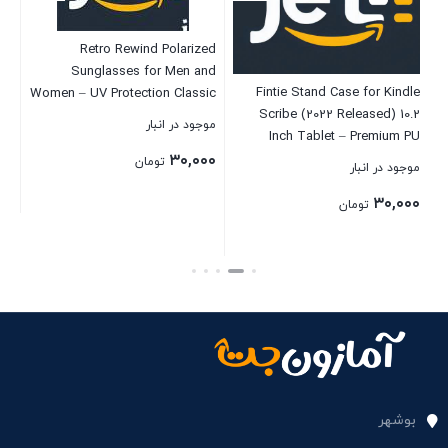
Retro Rewind Polarized
Sunglasses for Men and
ck
Fintie Stand Case for Kindle
Women – UV Protection Classic
me
Scribe (2022 Released) 10.2
Sun Glasses
موجود در انبار
Inch Tablet – Premium PU
Leather Stand Cover Auto
۳۰,۰۰۰
تومان
موجود در انبار
موج
Sleep/Wake with Card Slot and
۰۰
۳۰,۰۰۰
Pen Holder, Brown
تومان
بستن
بستن
بست
بوشهر