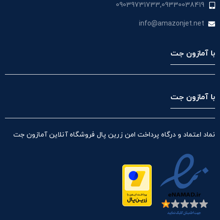
09039731733,09330038419
info@amazonjet.net
با آمازون جت
با آمازون جت
نماد اعتماد و درگاه پرداخت امن زرین پال فروشگاه آنلاین آمازون جت