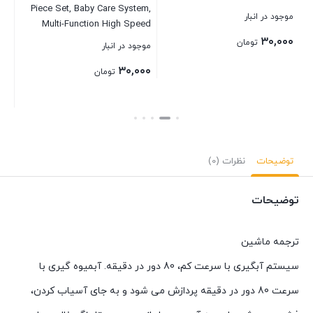
Piece Set, Baby Care System,
موجود در انبار
بست
Multi-Function High Speed
Blender, Mixer System With
۳۰,۰۰۰
تومان
موجود در انبار
Nutrient Extractor, Smoothie
۳۰,۰۰۰
Maker, Blue , BB-101B , “1 year
تومان
Warranty”
بستن
بستن
توضیحات
نظرات (0)
توضیحات
ترجمه ماشین
سیستم آبگیری با سرعت کم، 80 دور در دقیقه. آبمیوه گیری با
سرعت 80 دور در دقیقه پردازش می شود و به جای آسیاب کردن،