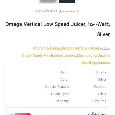
شناسه محصول:
aj-B00434JINO
Omega Vertical Low Speed Juicer, 150-Watt,
Silver
دسته:
Home & Kitchen
,
Juicers
,
Kitchen & Dining
,
,
Single Auger Masticating Juicers
,
Masticating Juicers
Small Appliances
Brand
Omega
Color
Silver
Special Feature
Portable
Finish Type
Silver
Capacity
4 Pounds
ارسال رایگان