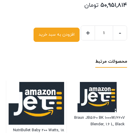
۵۰,۹۵۱,۸۱۴
تومان
+
-
افزودن به سبد خرید
محصولات مرتبط
-2
nd
ess
ng,
موج
nd
Braun JB5160 BK 1000W/220V
۰۰
all
Blender, 1.6 L, Black
et
NutriBullet Baby 200 Watts, 18