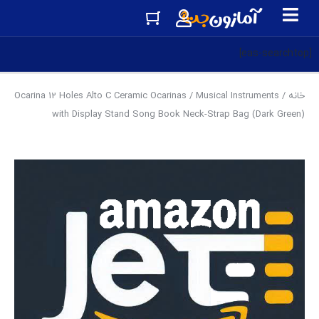
[eas-searchtop]
خانه
/
Musical Instruments
/ Ocarina 12 Holes Alto C Ceramic Ocarinas
with Display Stand Song Book Neck-Strap Bag (Dark Green)