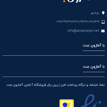
بوشهر
09039731733,09330038419
info@amazonjet.net
با آمازون جت
با آمازون جت
نماد اعتماد و درگاه پرداخت امن زرین پال فروشگاه آنلاین آمازون جت