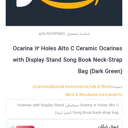
شناسه محصول:
aj-B09GVXPGWQ
Ocarina 12 Holes Alto C Ceramic Ocarinas
with Display Stand Song Book Neck-Strap
Bag (Dark Green)
دسته:
Folk & World
,
Musical Instruments
,
Ocarinas
,
Wind & Woodwind Instruments
Ocarina 12 Holes Alto C سرامیکی Ocarinas with Display Stand
Song Book-back-strap bag (سبز تیره)
ارسال رایگان