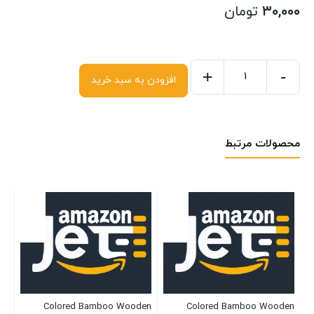
۳۰,۰۰۰
تومان
+
-
افزودن به سبد خرید
محصولات مرتبط
da
 C
da
ns
موج
۰۰
Colored Bamboo Wooden
Colored Bamboo Wooden