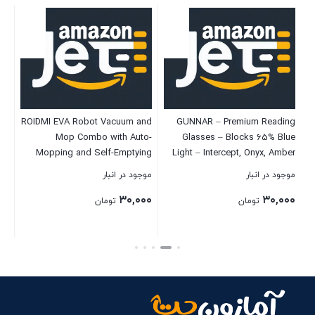
s-
nch
ROIDMI EVA Robot Vacuum and
GUNNAR – Premium Reading
16
Mop Combo with Auto-
Glasses – Blocks 65% Blue
A
shi
موج
Mopping and Self-Emptying
Light – Intercept, Onyx, Amber
es
Station, Smart Robotic Vacuum
Lens, Pwr +1.0
۰۰
and
موجود در انبار
موجود در انبار
Cleaner for Pet Hair, Carpet,
3)
۳۰,۰۰۰
۳۰,۰۰۰
Hard Floor, Obstacle Avoidance
تومان
تومان
بست
بستن
بستن