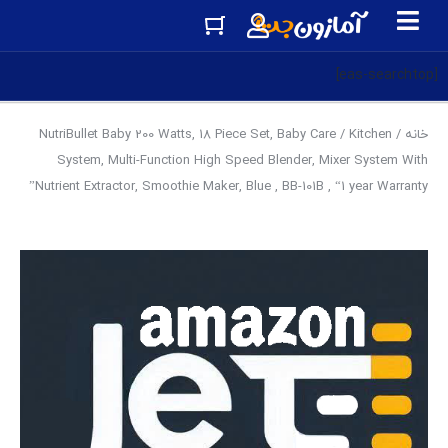
[eas-searchtop]
خانه
/
Kitchen
/ NutriBullet Baby 200 Watts, 18 Piece Set, Baby Care
System, Multi-Function High Speed Blender, Mixer System With
Nutrient Extractor, Smoothie Maker, Blue , BB-101B , “1 year Warranty”