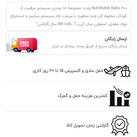
NutriBullet Baby 200 وات، مجموعه 18 عددی، سیستم مراقبت از
کودک، مخلوط کن چند منظوره با سرعت بالا، سیستم میکسر با استخراج
مواد مغذی، اسموتی ساز، آبی، BB-101B، "1 سال گارانتی"
ارسال رایگان
ارسال رایگان سریع از طریق پست پیشتاز در ایران
حمل عادی و اکسپرس 15 تا 20 روز کاری
کمترین هزینه حمل و گمرک
گارانتی زمان تحویل کالا