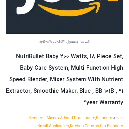
شناسه محصول:
aj-B08WJD8FS4
NutriBullet Baby 200 Watts, 18 Piece Set,
Baby Care System, Multi-Function High
Speed Blender, Mixer System With Nutrient
Extractor, Smoothie Maker, Blue , BB-101B , “1
year Warranty”
دسته:
Blenders
,
Blenders, Mixers & Food Processors
,
Small Appliances
,
Kitchen
,
Countertop Blenders