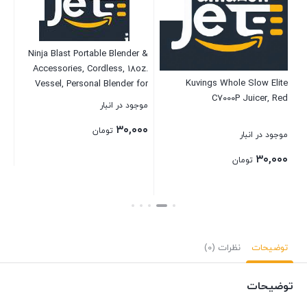
Ninja Blast Portable Blender &
Accessories, Cordless, 18oz.
ay
Kuvings Whole Slow Elite
Vessel, Personal Blender for
ine
C7000P Juicer, Red
Shakes & Smoothies,
موجود در انبار
des
Leakproof Lid & Sip Spout,
et
۳۰,۰۰۰
USB-C Cord, Dishwasher Safe
تومان
موجود در انبار
موج
oz
S
Parts, BPA Free, Grey,
۰۰
۳۰,۰۰۰
en
CL155AGY
تومان
بستن
بستن
بست
توضیحات
نظرات (0)
توضیحات