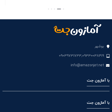
بستن
بست
بوشهر
09039731733,09330038419
info@amazonjet.net
با آمازون جت
با آمازون جت