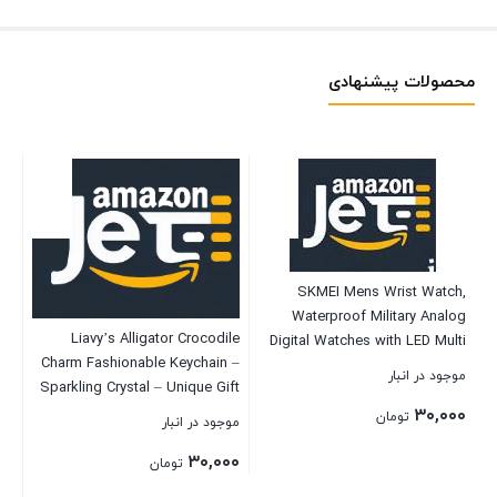
محصولات پیشنهادی
SKMEI Mens Wrist Watch,
B
Waterproof Military Analog
ble
Liavy’s Alligator Crocodile
Digital Watches with LED Multi
th
Charm Fashionable Keychain –
Time Chronograph, Stainless
موجود در انبار
CD
Sparkling Crystal – Unique Gift
Steel Business Watches for
or
and Souvenir
۳۰,۰۰۰
Men
تومان
موجود در انبار
موج
۰۰
۳۰,۰۰۰
تومان
بستن