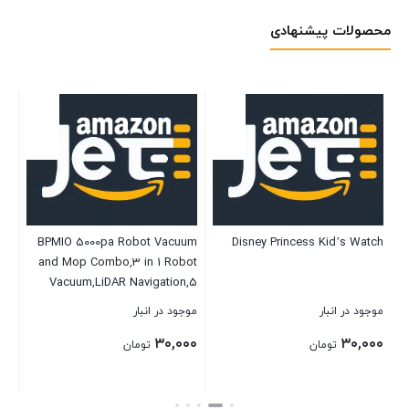
محصولات پیشنهادی
5 &
BPMIO 5000pa Robot Vacuum
Disney Princess Kid’s Watch
nd
and Mop Combo,3 in 1 Robot
ith
Vacuum,LiDAR Navigation,5
dle
Maps,30 No-go Zones,
موجود در انبار
موجود در انبار
موج
Not
WiFi/App/Alexa,Auto-
۰۰
۳۰,۰۰۰
۳۰,۰۰۰
ack
Charging,Robot Vacuum
تومان
تومان
Cleaner for Pet Hair, Carpet,
Hard Floor B15
بستن
بستن
بست