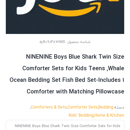
شناسه محصول:
aj-B09JP87HWD
NINENINE Boys Blue Shark Twin Size
Comforter Sets for Kids Teens ,Whale
Ocean Bedding Set Fish Bed Set-Includes 1
Comforter with Matching Pillowcase
دسته:
Bedding
,
Comforter Sets
,
Comforters & Sets
,
Kids' Bedding
,
Home & Kitchen
NINENINE Boys Blue Shark Twin Size Comforter Sets for Kids