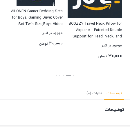
ed
موج
ys
AILONEN Gamer Bedding Sets
۰۰
,3
for Boys, Gaming Duvet Cover
ms
BCOZZY Travel Neck Pillow for
Set Twin Size,Boys Video
Airplane – Patented Double
Games Comforter Cover, Bed
C
موجود در انبار
بست
Support for Head, Neck, and
Set for Teen Boys
Chin. Best for Long Flights,
۳۰,۰۰۰
Bedroom,Gamepad Controller,3
تومان
موجود در انبار
Plane Sleeping, and Car Rides.
Piece with 2 Pillow Shams
۳۰,۰۰۰
Adjustable Size. Fully
تومان
Washable. Carry Bag. Large,
بستن
Gray
بستن
توضیحات
نظرات (0)
توضیحات