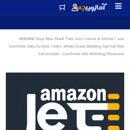
[eas-searchtop]
خانه
/
Home & Kitchen
/ NINENINE Boys Blue Shark Twin Size
Comforter Sets for Kids Teens ,Whale Ocean Bedding Set Fish Bed
Set-Includes 1 Comforter with Matching Pillowcase