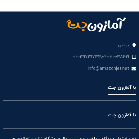
بوشهر
09039731733,09330038419
info@amazonjet.net
با آمازون جت
با آمازون جت
نماد اعتماد و درگاه پرداخت امن زرین پال فروشگاه آنلاین آمازون جت