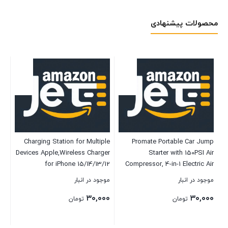
محصولات پیشنهادی
C
ng
Charging Station for Multiple
Promate Portable Car Jump
S
42
Devices Apple,Wireless Charger
Starter with 150PSI Air
EU
for iPhone 15/14/13/12
Compressor, 4-in-1 Electric Air
Series,Apple Watch
Pump with 12000mAh Power
موجود در انبار
موجود در انبار
موج
Series,Airpods Pro,with 5 USB
Bank, LED Light, USB-C & QC
۰۰
۳۰,۰۰۰
۳۰,۰۰۰
Ports Multi Charger Station 100w
3.0 Ports, and Reverse Polarity
تومان
تومان
Aluminum Alloy Charger Station
Protection