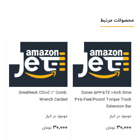
محصولات مرتبط
er
GreatNeck CO10C 1” Comb.
Sunex 5335TE 1-Inch Drive
ch
Wrench Carded
475-Feet/Pound Torque Truck
T
m)
Extension Bar
موجود در انبار
موجود در انبار
موج
۰۰
۳۰,۰۰۰
۳۰,۰۰۰
تومان
تومان