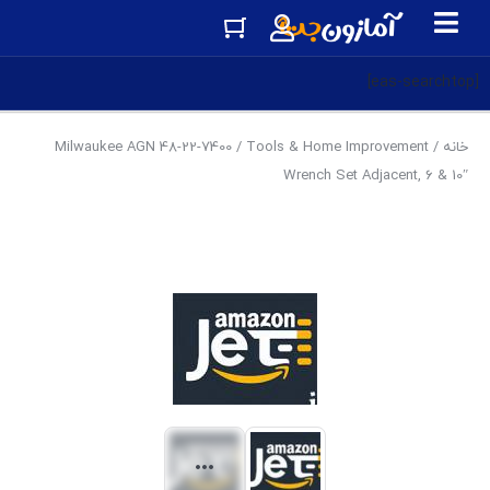
[eas-searchtop]
خانه
/
Tools & Home Improvement
/ Milwaukee AGN 48-22-7400
Wrench Set Adjacent, 6 & 10″