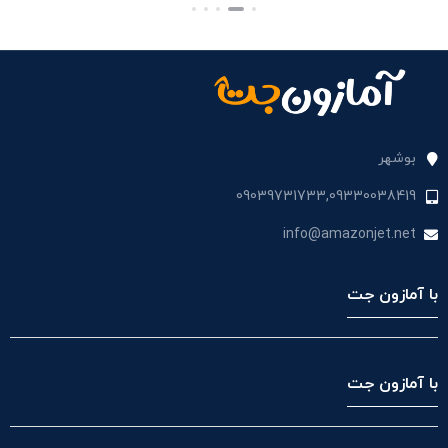
بستن
بستن
بست
بوشهر
09039731733,09330038419
info@amazonjet.net
با آمازون جت
با آمازون جت