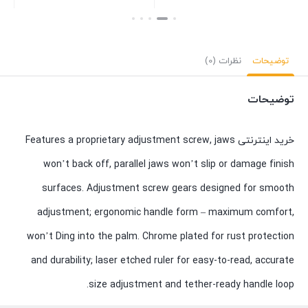
بستن
بستن
بست
توضیحات
نظرات (0)
توضیحات
خرید اینترنتی Features a proprietary adjustment screw, jaws
won’t back off, parallel jaws won’t slip or damage finish
surfaces. Adjustment screw gears designed for smooth
adjustment; ergonomic handle form – maximum comfort,
won’t Ding into the palm. Chrome plated for rust protection
and durability; laser etched ruler for easy-to-read, accurate
size adjustment and tether-ready handle loop.