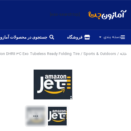
[eas-searchtop]
دسته بندی
فروشگاه
جستجوی در محصولات آمازو
خانه
/
Sports & Outdoors
/ MAXXIS Minion DHRII 3C Exo Tubeless Ready Folding Tire