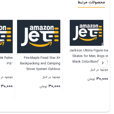
محصولات مرتبط
Jackson Ultima Figure Ice
Skates for Men, Boys in
et Putter
Fire-Maple Fixed Star X2
Black Color/Bundle with
35″
Backpacking and Camping
Skate Guards/Adult 10
Stove System Outdoor
موجود در انبار
Propane Camp Cooking Gear
موجود در انبار
موجود در ا
۳۰,۰۰۰
تومان
Portable Pot Jet Burner Set
۳۰,۰۰۰
۳۰,۰۰۰
Ideal for Hiking, Trekking,
تومان
Fishing, Hunting Trips and
بستن
Emergency Use
بستن
بستن