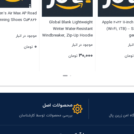
en’s Air Max AP Road
nning Shoes Cu4826
Global Blank Lightweight
Apple 2022 11-inch
Winter Water-Resistant
(Wi-Fi, 1TB) – S
Windbreaker, Zip-Up Hoodie
ge
موجود در انبار
Jacket for Men and Women
نبار
موجود در انبار
۰
تومان
۳۰,۰۰۰
تومان
تومان
بستن
بستن
محصولات اصل
اه امن زرین پال
بررسی محصولات توسط کارشناسان