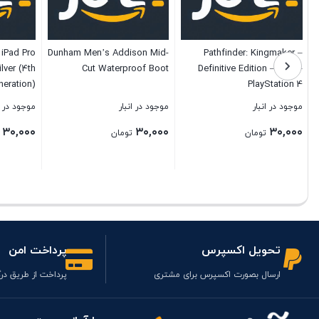
 iPad Pro
Dunham Men’s Addison Mid-
Pathfinder: Kingmaker –
ilver (4th
Cut Waterproof Boot
Definitive Edition – PS4 –
neration)
PlayStation 4
موجود در انبار
موجود در انبار
موجود در ا
۳۰,۰۰۰
۳۰,۰۰۰
۳۰,۰۰۰
تومان
تومان
بستن
بستن
بستن
تحویل اکسپرس
پرداخت امن
ارسال بصورت اکسپرس برای مشتری
پرداخت از طریق درگ