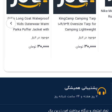
Nike M
Ru
Girl’s Long Coat Waterproof
KingCamp Camping Tarp
Winter Kids Outerwear Warm
10ft/13ft Oversize Tarp for
Parka Puffer Jacket with
Camping Lightweight
Hood
Tearproof Hammock Rain
موجود در انبار
موجود در انبار
Fly Waterproof Tarp with
۳۰,۰۰۰
۳۰,۰۰۰
Silver Coating UPF50+ UV
تومان
تومان
Protection for Backpacking
Hiking Traveling Tent Tarps
بستن
بستن
پشتیبانی همیشگی
7 روز هفته و 24 ساعت شبانه روز
نماد اعتماد و درگاه پرداخت امن زرین پال