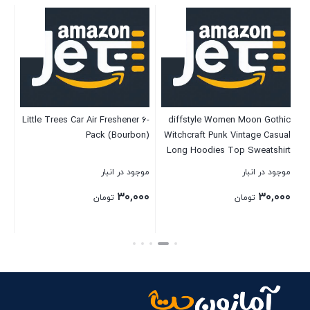
ki
Little Trees Car Air Freshener 6-
diffstyle Women Moon Gothic
le
Pack (Bourbon)
Witchcraft Punk Vintage Casual
ls
Long Hoodies Top Sweatshirt
on
موجود در انبار
موجود در انبار
موج
۰۰
۳۰,۰۰۰
۳۰,۰۰۰
تومان
تومان
بستن
بستن
بست