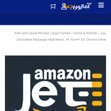
[eas-searchtop]
خانه
/
Home & Kitchen
/ Kate and Laurel Rhodes Large Framed
Decorative Rectangle Wall Mirror, 24.75×36.75 Chrome Silver