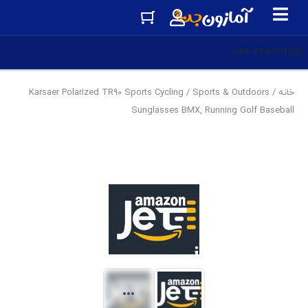
[eas-searchtop]
خانه
/
Sports & Outdoors
/ Karsaer Polarized TR90 Sports Cycling
Sunglasses BMX, Running Golf Baseball