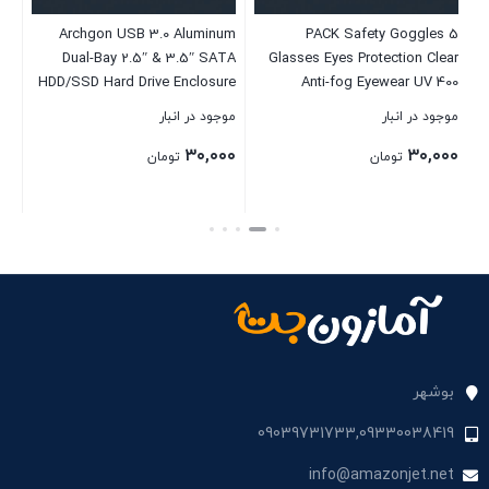
ng
W
Archgon USB 3.0 Aluminum
5 PACK Safety Goggles
ith
Dual-Bay 2.5″ & 3.5″ SATA
Glasses Eyes Protection Clear
al
موج
HDD/SSD Hard Drive Enclosure
Anti-fog Eyewear UV 400
3+
Docking Station with
Blocking Eyeglasses Anti-
۰۰
rk
موجود در انبار
موجود در انبار
Standalone Clone Duplicator
Scratch Lenses Over 5.3”
۳۰,۰۰۰
۳۰,۰۰۰
Function Model MH-3621-U3
Prescription Glasses Eye Shied
تومان
تومان
for Nurse Women Man
بست
بستن
بستن
بوشهر
09039731733,09330038419
info@amazonjet.net