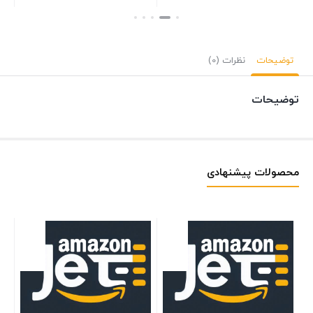
بستن
بستن
بست
توضیحات
نظرات (0)
توضیحات
محصولات پیشنهادی
le
M