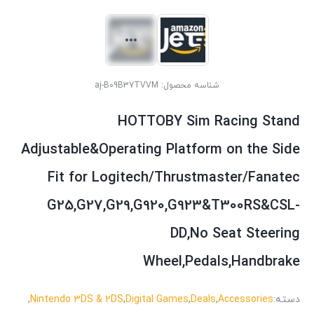
شناسه محصول:
aj-B09B37TVVM
HOTTOBY Sim Racing Stand
Adjustable&Operating Platform on the Side
Fit for Logitech/Thrustmaster/Fanatec
G25,G27,G29,G920,G923&T300RS&CSL-
DD,No Seat Steering
Wheel,Pedals,Handbrake
دسته:
Accessories
,
Deals
,
Digital Games
,
Nintendo 3DS & 2DS
,