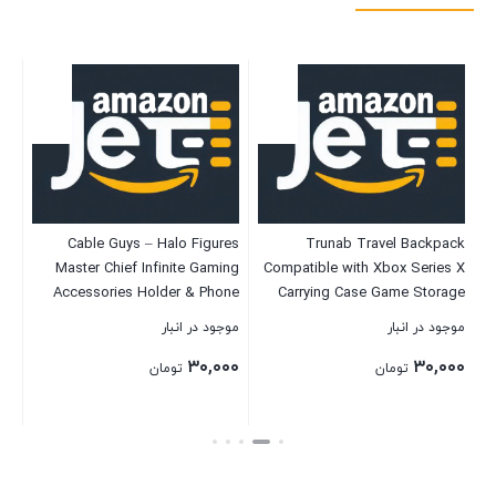
ns
Cable Guys – Halo Figures
Trunab Travel Backpack
T
aft
Master Chief Infinite Gaming
Compatible with Xbox Series X
Pie
Accessories Holder & Phone
Carrying Case Game Storage
ro
Holder for Most Controller
Bag with Inner Divider for Xbox
موجود در انبار
موجود در انبار
موج
ed
(Xbox, Play Station, Nintendo
X/S Console, Multiple Pockets
۰۰
۳۰,۰۰۰
۳۰,۰۰۰
ns
Switch)
for 15.6” Laptop and Other
تومان
تومان
Kit
Gaming Accessories, Black
بستن
بستن
بست