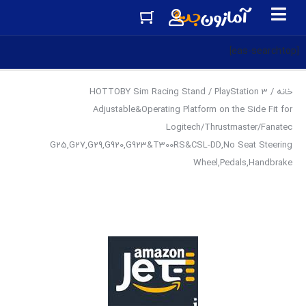
[eas-searchtop]
خانه
/
PlayStation 3
/ HOTTOBY Sim Racing Stand
Adjustable&Operating Platform on the Side Fit for
Logitech/Thrustmaster/Fanatec
G25,G27,G29,G920,G923&T300RS&CSL-DD,No Seat Steering
Wheel,Pedals,Handbrake