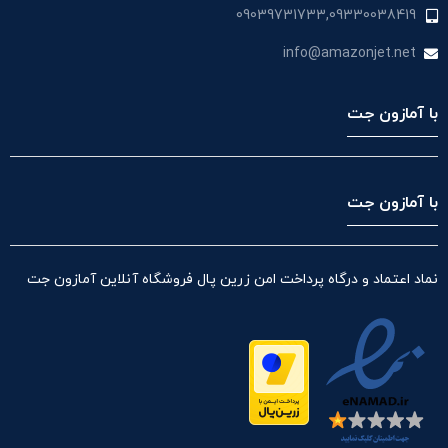
09039731733,09330038419
info@amazonjet.net
با آمازون جت
با آمازون جت
نماد اعتماد و درگاه پرداخت امن زرین پال فروشگاه آنلاین آمازون جت