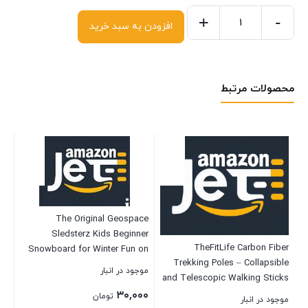
+
-
افزودن به سبد خرید
محصولات مرتبط
The Original Geospace
Sledsterz Kids Beginner
et
TheFitLife Carbon Fiber
Snowboard for Winter Fun on
ng
Trekking Poles – Collapsible
Snow, with Adjustable Step-in
موجود در انبار
46
and Telescopic Walking Sticks
Bindings; for Kids Between 4 to
th
with Natural Cork Handle and
۳۰,۰۰۰
12 Years Old
تومان
موجود در انبار
موج