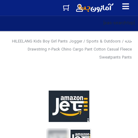
[eas-searchtop]
خانه
/
Sports & Outdoors
/ HILEELANG Kids Boy Girl Pants Jogger
Drawstring 2-Pack Chino Cargo Pant Cotton Casual Fleece
Sweatpants Pants