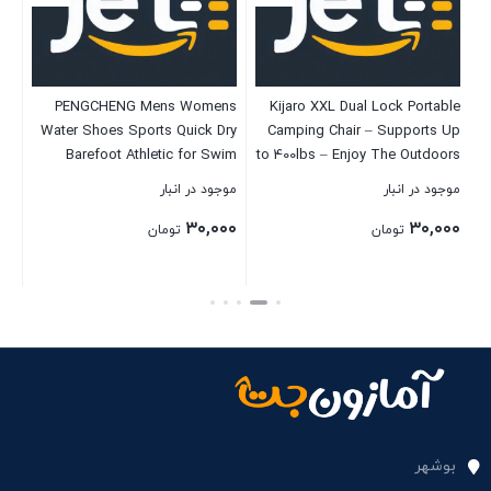
or
PENGCHENG Mens Womens
Kijaro XXL Dual Lock Portable
er,
Water Shoes Sports Quick Dry
Camping Chair – Supports Up
0,
Barefoot Athletic for Swim
to 400lbs – Enjoy The Outdoors
s,
Diving Surf Aqua Pool Beach
in a Versatile Folding Chair,
موجود در انبار
موجود در انبار
موج
e5,
Yoga
Sports Chair, Outdoor Chair &
۰۰
۳۰,۰۰۰
۳۰,۰۰۰
y,
Lawn Chair
تومان
تومان
HC
بستن
بستن
بست
بوشهر