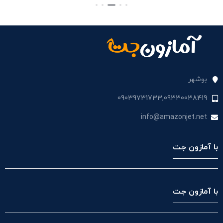
بستن
بستن
بست
بوشهر
09039731733,09330038419
info@amazonjet.net
با آمازون جت
با آمازون جت