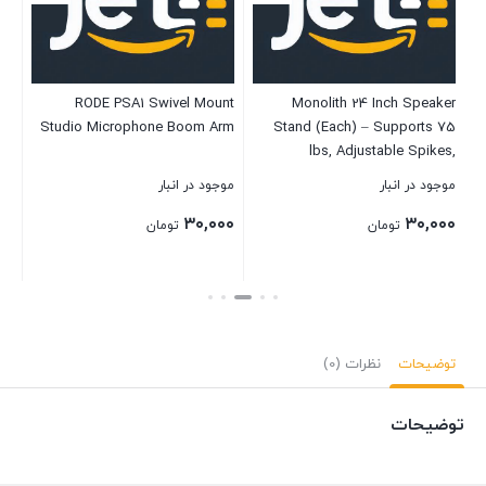
موج
۰۰
RODE PSA1 Swivel Mount
Monolith 24 Inch Speaker
Studio Microphone Boom Arm
Stand (Each) – Supports 75
بست
lbs, Adjustable Spikes,
S
Compatible With Bose, Polk,
موجود در انبار
موجود در انبار
Sony, Yamaha, Pioneer and
۳۰,۰۰۰
۳۰,۰۰۰
others, Black
تومان
تومان
بستن
بستن
توضیحات
نظرات (0)
توضیحات