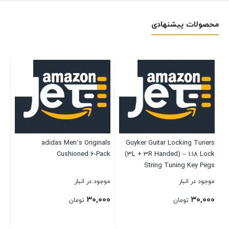
محصولات پیشنهادی
 –
adidas Men’s Originals
Guyker Guitar Locking Tuners
ng
Cushioned 6-Pack
(3L + 3R Handed) – 1:18 Lock
B-
String Tuning Key Pegs
es,
Machine Head with Hexagonal
موجود در انبار
موجود در انبار
موج
es)
Handle Replacement for ST TL
۰۰
۳۰,۰۰۰
۳۰,۰۰۰
SG LP Style Electric, Folk or
تومان
تومان
Acoustic Guitars – Black