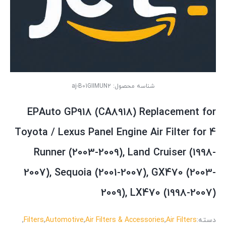
شناسه محصول:
aj-B01GIIMUN2
EPAuto GP918 (CA8918) Replacement for
Toyota / Lexus Panel Engine Air Filter for 4
Runner (2003-2009), Land Cruiser (1998-
2007), Sequoia (2001-2007), GX470 (2003-
2009), LX470 (1998-2007)
دسته:
Air Filters
,
Air Filters & Accessories
,
Automotive
,
Filters
,