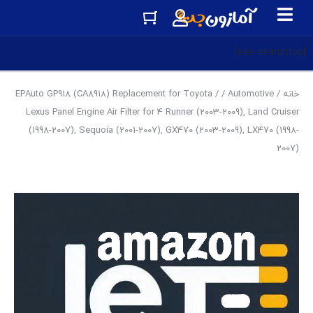
[eas-searchtop]
خانه
/
Automotive
/ EPAuto GP918 (CA8918) Replacement for Toyota /
Lexus Panel Engine Air Filter for 4 Runner (2003-2009), Land Cruiser
(1998-2007), Sequoia (2001-2007), GX470 (2003-2009), LX470 (1998-
2007)