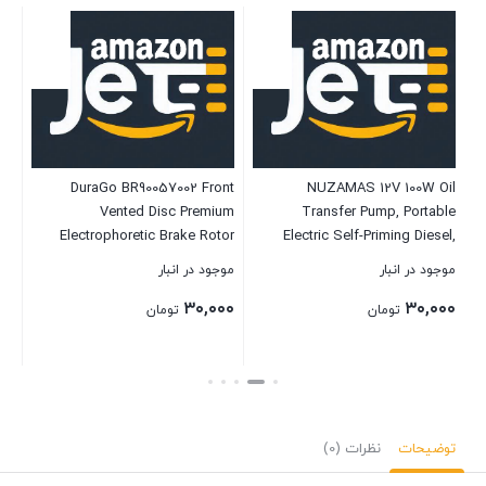
rd
DuraGo BR90057002 Front
NUZAMAS 12V 100W Oil
le
Vented Disc Premium
Transfer Pump, Portable
ct
Electrophoretic Brake Rotor
Electric Self-Priming Diesel,
ls
Fluid Extractor, Water Transfer
موجود در انبار
موجود در انبار
موج
Pump, for Car Motorcycle and
۰۰
۳۰,۰۰۰
۳۰,۰۰۰
Boat Engine Oil Change
تومان
تومان
Disposal Tool
بستن
بستن
بست
توضیحات
نظرات (0)