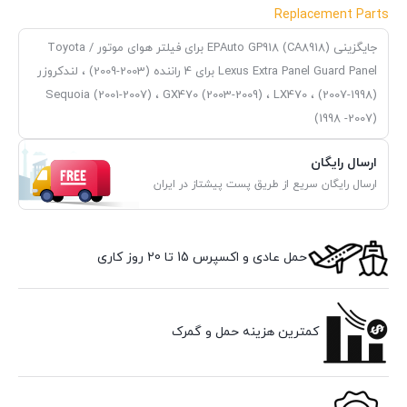
Replacement Parts
جایگزینی EPAuto GP918 (CA8918) برای فیلتر هوای موتور Toyota /
Lexus Extra Panel Guard Panel برای 4 راننده (2003-2009) ، لندکروزر
(1998-2007) ، Sequoia (2001-2007) ، GX470 (2003-2009) ، LX470
(1998 -2007)
ارسال رایگان
ارسال رایگان سریع از طریق پست پیشتاز در ایران
حمل عادی و اکسپرس 15 تا 20 روز کاری
کمترین هزینه حمل و گمرک