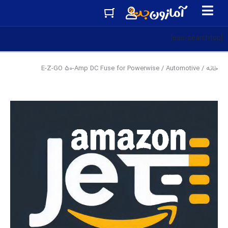
[eas-searchtop]
خانه
/
Automotive
/ E-Z-GO 50-Amp DC Fuse for Powerwise