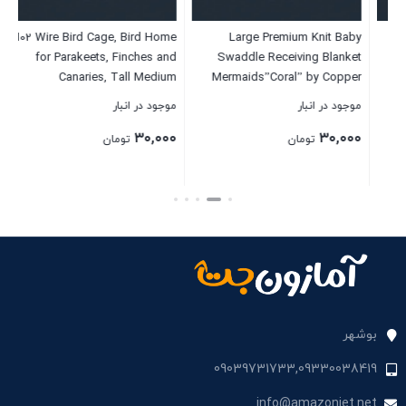
 4
M02 Wire Bird Cage, Bird Home
Large Premium Knit Baby
on
for Parakeets, Finches and
Swaddle Receiving Blanket
Canaries, Tall Medium
Mermaids”Coral” by Copper
Pearl
موجود در انبار
موجود در انبار
موج
۰۰
۳۰,۰۰۰
۳۰,۰۰۰
تومان
تومان
بستن
بستن
بست
بوشهر
09039731733,09330038419
info@amazonjet.net