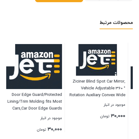
محصولات مرتبط
te
#1)
موج
Ziciner Blind Spot Car Mirror,
۰۰
Vehicle Adjustable 360 °
Door Edge Guard/Protected
Rotation Auxiliary Convex Wide
Lining/Trim Molding fits Most
Angle Mirror, Auto Snap Way
موجود در انبار
بست
Cars,Car Door Edge Guards
Clip On Side Rearview Mirror
Trim Rubber Seal Protector
۳۰,۰۰۰
Universal for Car Truck SUV (A,
تومان
موجود در انبار
Guard Strip Car Protection Door
Black)
۳۰,۰۰۰
Edge fits Most Cars(16Ft
تومان
Clean,No Glue Required)
بستن