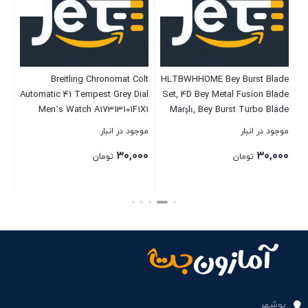
or
er
Breitling Chronomat Colt
HLTBWHHOME Bey Burst Blade
M
s,
Automatic 41 Tempest Grey Dial
Set, 4D Bey Metal Fusion Blade
e…
موج
Men’s Watch A17313101F1X1
Marşlı, Bey Burst Turbo Blade
Noel, Doğum Günü, Çocuk,
۰۰
موجود در انبار
موجود در انبار
Gençler ve Yetişkinler için
۳۰,۰۰۰
۳۰,۰۰۰
Hediye
تومان
تومان
بست
بستن
بستن
بوشهر