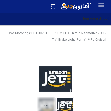
[eas-searchtop]
خانه
/
Automotive
/ DNA Motoring 3BL-FJC06-LED-BK-SM LED Third
Tail Brake Light [For 07-14 FJ Cruiser]