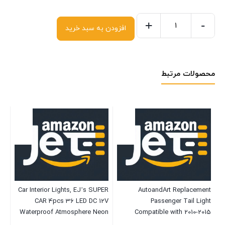
+
-
افزودن به سبد خرید
محصولات مرتبط
B
ts
Car Interior Lights, EJ’s SUPER
AutoandArt Replacement
2
an
CAR 4pcs 36 LED DC 12V
Passenger Tail Light
 F
Waterproof Atmosphere Neon
Compatible with 2010-2015
10
Lights Strip for Car-Car Auto
Equinox 22759317