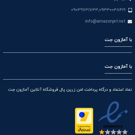
09039731733,09330038419
info@amazonjet.net
با آمازون جت
با آمازون جت
نماد اعتماد و درگاه پرداخت امن زرین پال فروشگاه آنلاین آمازون جت