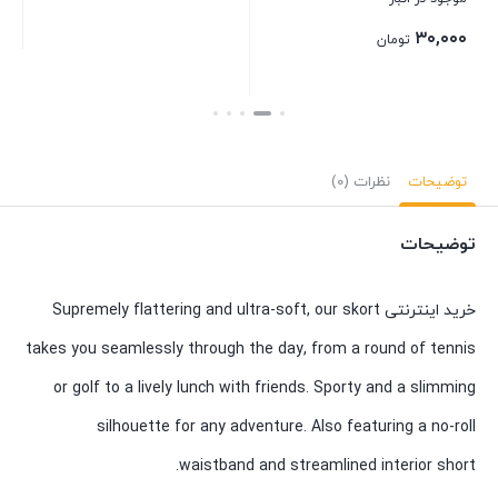
۰۰
۳۰,۰۰۰
تومان
بستن
بستن
بست
توضیحات
نظرات (0)
توضیحات
خرید اینترنتی Supremely flattering and ultra-soft, our skort
takes you seamlessly through the day, from a round of tennis
or golf to a lively lunch with friends. Sporty and a slimming
silhouette for any adventure. Also featuring a no-roll
waistband and streamlined interior short.