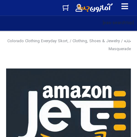
[eas-searchtop]
خانه
/
Clothing, Shoes & Jewelry
/ Colorado Clothing Everyday Skort,
Masquerade