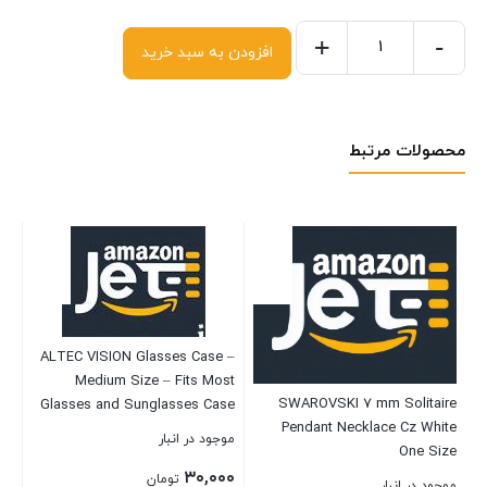
+
-
افزودن به سبد خرید
محصولات مرتبط
ALTEC VISION Glasses Case –
Medium Size – Fits Most
ly
SWAROVSKI 7 mm Solitaire
W
Glasses and Sunglasses Case
et
Pendant Necklace Cz White
موجود در انبار
One Size
۳۰,۰۰۰
تومان
موجود در انبار
موج