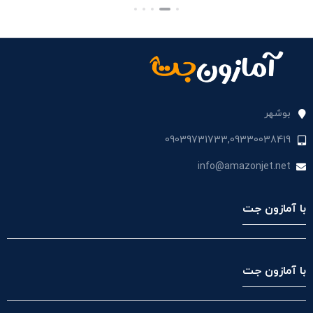
بستن
بستن
بست
بوشهر
09039731733,09330038419
info@amazonjet.net
با آمازون جت
با آمازون جت