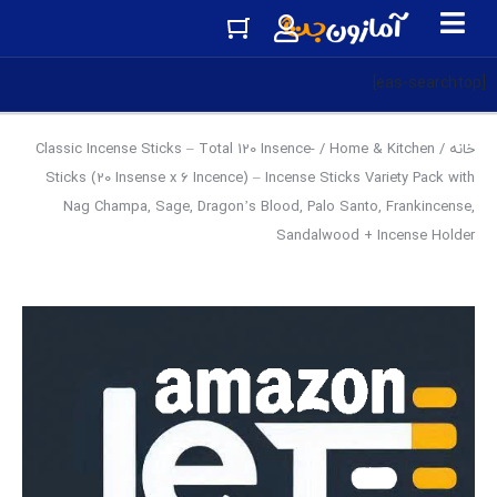
[eas-searchtop]
خانه
/
Home & Kitchen
/ Classic Incense Sticks – Total 120 Insence-
Sticks (20 Insense x 6 Incence) – Incense Sticks Variety Pack with
Nag Champa, Sage, Dragon’s Blood, Palo Santo, Frankincense,
Sandalwood + Incense Holder