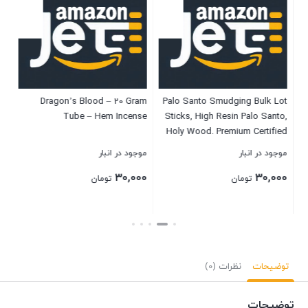
ks
Dragon’s Blood – 20 Gram
Palo Santo Smudging Bulk Lot
ng-
Tube – Hem Incense
Sticks, High Resin Palo Santo,
py
Holy Wood. Premium Certified
and
Authentic, Wild Harvested
موجود در انبار
موجود در انبار
موج
on.
Incense Stick for Purifying,
۰۰
۳۰,۰۰۰
۳۰,۰۰۰
Cleansing, Healing (5 Sticks)
تومان
تومان
بستن
بستن
بست
توضیحات
نظرات (0)
توضیحات