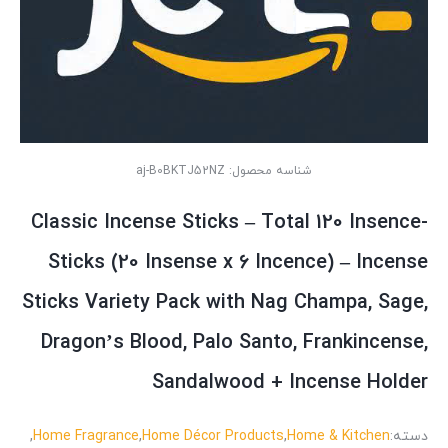
شناسه محصول:
aj-B0BKTJ52NZ
Classic Incense Sticks – Total 120 Insence-
Sticks (20 Insense x 6 Incence) – Incense
Sticks Variety Pack with Nag Champa, Sage,
Dragon’s Blood, Palo Santo, Frankincense,
Sandalwood + Incense Holder
دسته:
Home & Kitchen
,
Home Décor Products
,
Home Fragrance
,