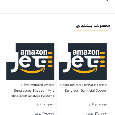
محصولات پیشنهادی
le
Silver Mirrored Aviator
Costa Del Mar LR22OCP Loreto
ng
Sunglasses Shades – 70’s
Sunglass, Gunmetal Copper
en
Style Adult Aviators Costume
ol
Glasses – 1 Pair
موجود در انبار
موجود در انبار
موج
۰۰
۳۰,۰۰۰
۳۰,۰۰۰
تومان
تومان