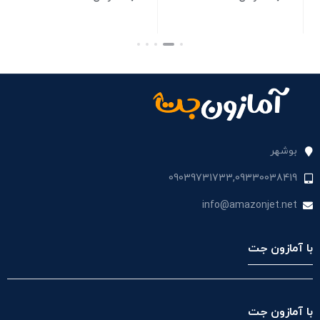
بستن
بستن
بست
بوشهر
09039731733,09330038419
info@amazonjet.net
با آمازون جت
با آمازون جت