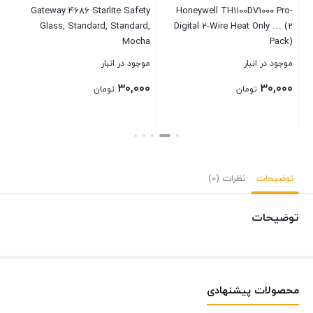
er,
Gateway 4686 Starlite Safety
Honeywell TH1100DV1000 Pro-
ck
Glass, Standard, Standard,
Digital 2-Wire Heat Only … (2
rge
Mocha
Pack)
C
موجود در انبار
موجود در انبار
موج
۰۰
۳۰,۰۰۰
۳۰,۰۰۰
تومان
تومان
بستن
بستن
بست
توضیحات
نظرات (0)
توضیحات
محصولات پیشنهادی