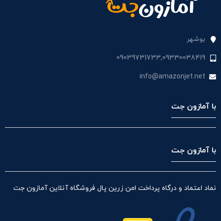
بوشهر
09039731733,09330038419
info@amazonjet.net
با آمازون جت
با آمازون جت
نماد اعتماد و درگاه پرداخت امن زرین پال فروشگاه آنلاین آمازون جت