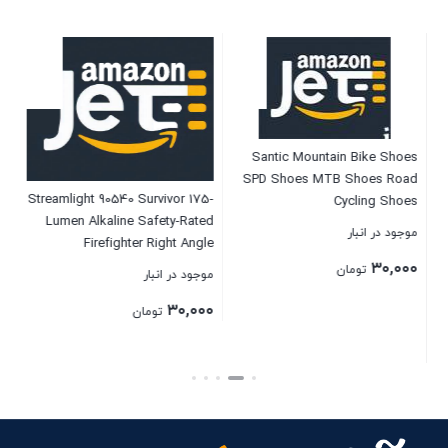
Santic Mountain Bike Shoes
SPD Shoes MTB Shoes Road
ng
Streamlight 90540 Survivor 175-
S
Cycling Shoes
ces
Lumen Alkaline Safety-Rated
موجود در انبار
ger
Firefighter Right Angle
Pro
Flashlight, Orange
۳۰,۰۰۰
تومان
موجود در انبار
موج
or
۰۰
۳۰,۰۰۰
e,
تومان
le
بستن
ht)
بستن
بست