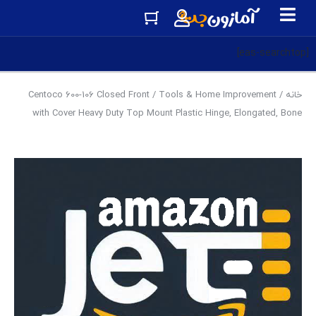
[eas-searchtop]
خانه
/
Tools & Home Improvement
/ Centoco 600-106 Closed Front
with Cover Heavy Duty Top Mount Plastic Hinge, Elongated, Bone