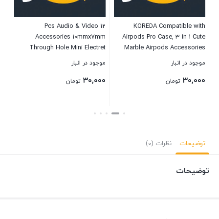
D
۰۰
 16
12 Pcs Audio & Video
KOREDA Compatible with
Accessories 10mmx7mm
Airpods Pro Case, 3 in 1 Cute
بست
Through Hole Mini Electret
Marble Airpods Accessories
Microphone Computer
Protective Hard Case Cover
موجود در انبار
موجود در انبار
Microphones Condenser Pickup
Portable & Shockproof Women
۳۰,۰۰۰
۳۰,۰۰۰
Girls Men with Keychain for
تومان
تومان
Apple Airpods Pro Charging
Case
بستن
بستن
توضیحات
نظرات (0)
توضیحات