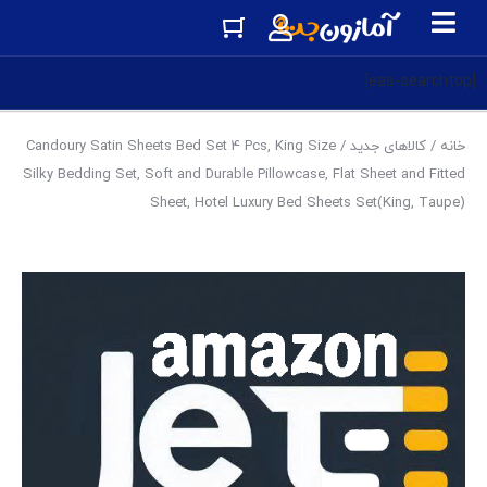
[eas-searchtop]
خانه
/
کالاهای جدید
/ Candoury Satin Sheets Bed Set 4 Pcs, King Size
Silky Bedding Set, Soft and Durable Pillowcase, Flat Sheet and Fitted
Sheet, Hotel Luxury Bed Sheets Set(King, Taupe)