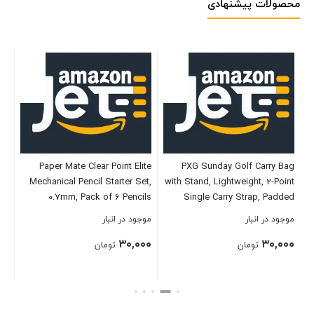
محصولات پیشنهادی
E+
Paper Mate Clear Point Elite
PXG Sunday Golf Carry Bag
ed
Mechanical Pencil Starter Set,
with Stand, Lightweight, 2-Point
th
0.7mm, Pack of 6 Pencils
Single Carry Strap, Padded
y)
(Colors Will Vary), 3 Lead
Back Panel, 6 Total Pockets
O
موجود در انبار
موجود در انبار
موج
g)
Refills, 6 Eraser Refills, and 3
۰۰
۳۰,۰۰۰
۳۰,۰۰۰
Clearpoint Color Mechanical
تومان
تومان
pencil (0.5mm)
بستن
بستن
بست