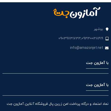
بوشهر
09039731733,09330038419
info@amazonjet.net
با آمازون جت
با آمازون جت
نماد اعتماد و درگاه پرداخت امن زرین پال فروشگاه آنلاین آمازون جت