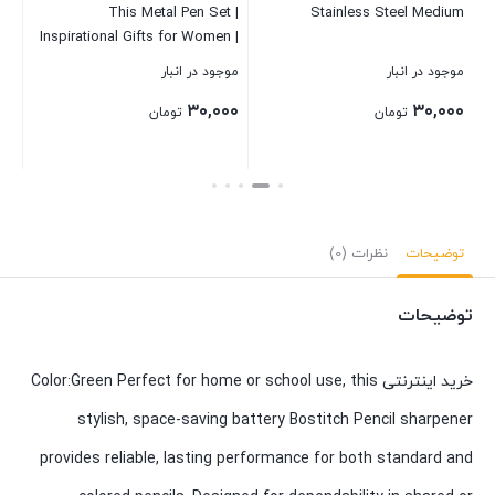
o,
This Metal Pen Set |
Stainless Steel Medium
F
ml
Inspirational Gifts for Women |
03)
Office Supplies | Cute Pens |
موجود در انبار
موجود در انبار
موج
Desk Decor | Office
۰۰
۳۰,۰۰۰
۳۰,۰۰۰
Accessories | School Supplies
تومان
تومان
| Motivational Quotes |
Graduation Gifts
بستن
بستن
بست
توضیحات
نظرات (0)
توضیحات
خرید اینترنتی Color:Green Perfect for home or school use, this
stylish, space-saving battery Bostitch Pencil sharpener
provides reliable, lasting performance for both standard and