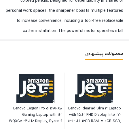
colored pencils. Designed for dependability in shared or
personal work spaces, the sharpener boasts multiple features
to increase convenience, including a tool-free replaceable
cutter installation. The powerful motor operates stall
محصولات پیشنهادی
Lenovo Legion Pro 5 16ARX8
Lenovo IdeaPad Slim 3 Laptop
Gaming Laptop with 16″
with 15.6″ FHD Display, Intel i7-
um
WQXGA 240Hz Display, Ryzen 9
13620H, 16GB RAM, 512GB SSD,
oe
7945HX, 32GB RAM, 1TB SSD,
Intel UHD Graphics, Non Backlit