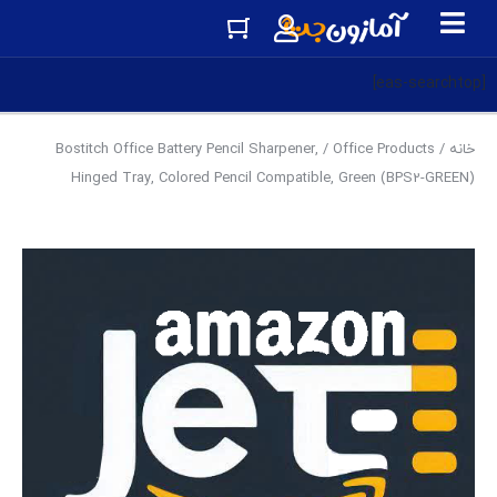
[eas-searchtop]
خانه
/
Office Products
/ Bostitch Office Battery Pencil Sharpener,
Hinged Tray, Colored Pencil Compatible, Green (BPS2-GREEN)