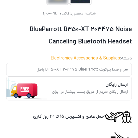
شناسه محصول:
aj-B00NDFYEZQ
BlueParrott B350-XT 203475 Noise
Canceling Bluetooth Headset
دسته:
Accessories & Supplies
,
Electronics
سر و صدا بلوتوث B350-XT 203475 BlueParrott باطل
ارسال رایگان
ارسال رایگان سریع از طریق پست پیشتاز در ایران
حمل عادی و اکسپرس 15 تا 20 روز کاری