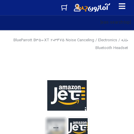
[eas-searchtop]
خانه
/
Electronics
/ BlueParrott B350-XT 203475 Noise Canceling
Bluetooth Headset