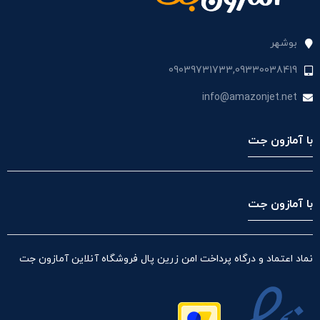
بوشهر
09039731733,09330038419
info@amazonjet.net
با آمازون جت
با آمازون جت
نماد اعتماد و درگاه پرداخت امن زرین پال فروشگاه آنلاین آمازون جت