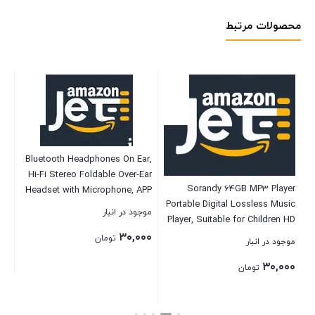
محصولات مرتبط
Bluetooth Headphones On Ear,
Hi-Fi Stereo Foldable Over-Ear
sor
Sorandy 64GB MP3 Player
Headset with Microphone, APP
z)
Portable Digital Lossless Music
to Control Headphones, Soft
موجود در انبار
d)
Player, Suitable for Children HD
Earmuffs Support SD Card FM
Sound Quality No Phone
۳۰,۰۰۰
Radio Wired and Wireless
تومان
موجود در انبار
موج
Required with Earphone SD
Headset for Kids Adults, Red
۰۰
۳۰,۰۰۰
Card Slot for Sports Running
تومان
(White)
بستن