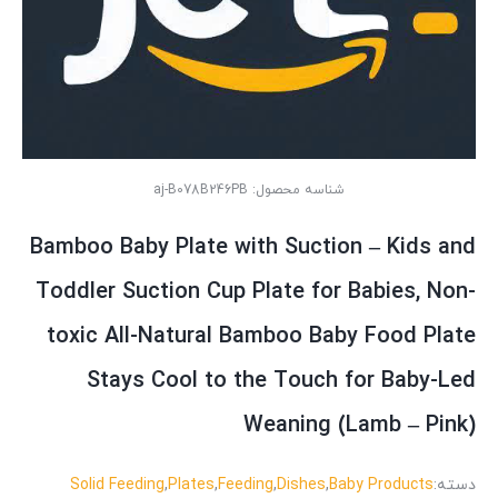
شناسه محصول:
aj-B078B246PB
Bamboo Baby Plate with Suction – Kids and
Toddler Suction Cup Plate for Babies, Non-
toxic All-Natural Bamboo Baby Food Plate
Stays Cool to the Touch for Baby-Led
Weaning (Lamb – Pink)
دسته:
Baby Products
,
Dishes
,
Feeding
,
Plates
,
Solid Feeding