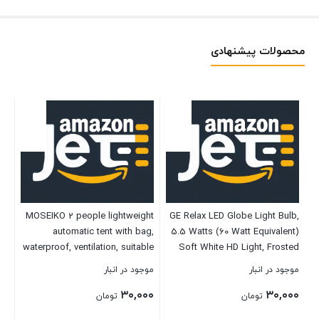
محصولات پیشنهادی
rd
rd
MOSEIKO 2 people lightweight
GE Relax LED Globe Light Bulb,
automatic tent with bag,
5.5 Watts (60 Watt Equivalent)
موج
waterproof, ventilation, suitable
Soft White HD Light, Frosted
for family camping, suitable for
Finish, Medium Base, Dimmable
۰۰
موجود در انبار
موجود در انبار
2 seasons, the good choice for
(2 Pack)
۳۰,۰۰۰
۳۰,۰۰۰
outdoor camping (hiking,
تومان
تومان
backpacking and travel), two
بست