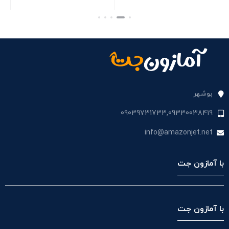
colors
بستن
بستن
بوشهر
09039731733,09330038419
info@amazonjet.net
با آمازون جت
با آمازون جت