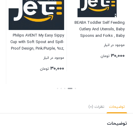
ts,
th
موج
ty
BEABA Toddler Self Feeding
۰۰
Cutlery And Utensils, Baby
Philips AVENT My Easy Sippy
Spoons and Forks , Baby
Cup with Soft Spout and Spill-
Essentials, 10 Pack, Assorted
موجود در انبار
بست
Proof Design, Pink/Purple, 9oz,
SCF553/23 (Pack of 2)
۳۰,۰۰۰
تومان
موجود در انبار
۳۰,۰۰۰
تومان
بستن
بستن
توضیحات
نظرات (0)
توضیحات