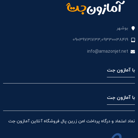
بوشهر
09039731733,09330038419
info@amazonjet.net
با آمازون جت
با آمازون جت
نماد اعتماد و درگاه پرداخت امن زرین پال فروشگاه آنلاین آمازون جت