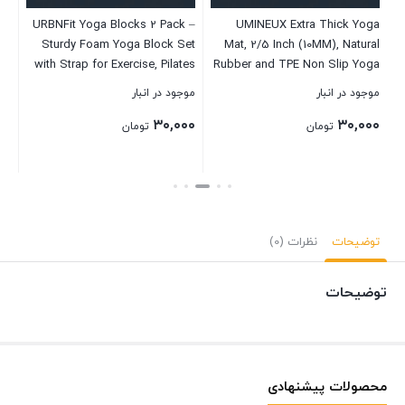
 –
URBNFit Yoga Blocks 2 Pack –
UMINEUX Extra Thick Yoga
ga
Sturdy Foam Yoga Block Set
Mat, 2/5 Inch (10MM), Natural
afu
with Strap for Exercise, Pilates
Rubber and TPE Non Slip Yoga
ust
Workout, Stretching,
Mats with Strap for Women
موجود در انبار
موجود در انبار
موج
or
Meditation, Stability – High
Men, Eco Friendly Exercise Mat
۰۰
۳۰,۰۰۰
۳۰,۰۰۰
 or
Density Non Slip Brick, Fitness
for Yoga, Pilates and Home
تومان
تومان
en
Accessories
Workout
بستن
بستن
بست
توضیحات
نظرات (0)
توضیحات
محصولات پیشنهادی