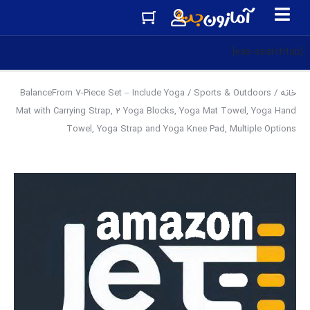
[eas-searchtop]
خانه
/
Sports & Outdoors
/ BalanceFrom 7-Piece Set – Include Yoga
Mat with Carrying Strap, 2 Yoga Blocks, Yoga Mat Towel, Yoga Hand
Towel, Yoga Strap and Yoga Knee Pad, Multiple Options