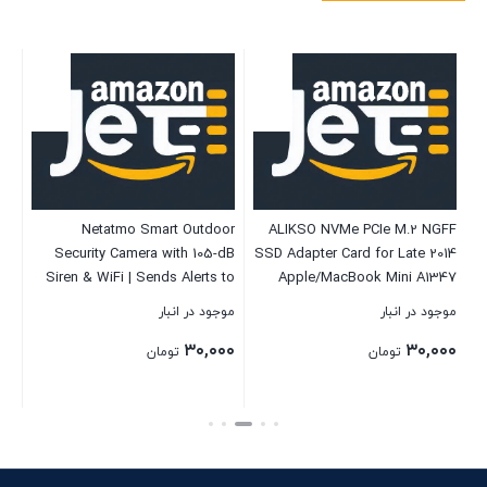
ed
Netatmo Smart Outdoor
ALIKSO NVMe PCIe M.2 NGFF
ds
Security Camera with 105-dB
SSD Adapter Card for Late 2014
ne
Siren & WiFi | Sends Alerts to
Apple/MacBook Mini A1347
W)
Your Smartphone | Floodlight &
موجود در انبار
موجود در انبار
موج
Movement Detection | Night
B
۰۰
۳۰,۰۰۰
۳۰,۰۰۰
Vision | Security Without
تومان
تومان
Monthly Fees (Black)
بستن
بستن
بست