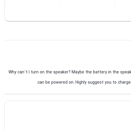
بستن
بستن
Why can’t I turn on the speaker? Maybe the battery in the speaker ran 
can be powered on. Highly suggest you to charge i