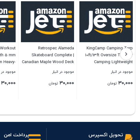
e Workout
Retrospec Alameda
KingCamp Camping Tarp
with 5 mm
Skateboard Complete |
10ft/13ft Oversize Tarp for
m Heavy-
Canadian Maple Wood Deck
Camping Lightweight
Mat, Tear
w/ 5.5 Inch Aluminum Alloy
Tearproof Hammock Rain
موجود در انبار
موجود در انبار
موجود در ا
Resistant
Trucks for Commuting,
Fly Waterproof Tarp with
۳۰,۰۰۰
۳۰,۰۰۰
۳۰,۰۰۰
Cruising, Carving & Downhill
Silver Coating UPF50+ UV
تومان
تومان
Riding
Protection for Backpacking
Hiking Traveling Tent Tarps
بستن
بستن
بستن
تحویل اکسپرس
پرداخت امن