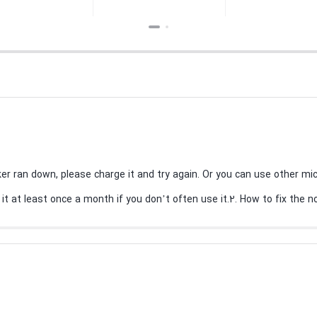
– Bamboo Finish
Packaging
بستن
بستن
down, please charge it and try again. Or you can use other micro USB chargi
t at least once a month if you don’t often use it.2. How to fix the n