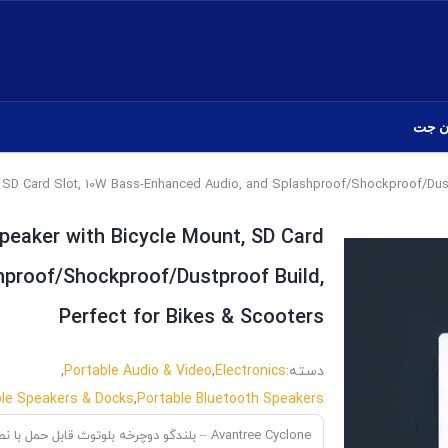
ن جت
peaker with Bicycle Mount, SD Card
hproof/Shockproof/Dustproof Build,
Perfect for Bikes & Scooters
دسته:
Electronics
,
Portable Audio & Video
,
le Speakers & Docks
,
Portable Bluetooth Speakers
Avantree Cyclone – بلندگو دوچرخه بلوتوث قابل حمل با