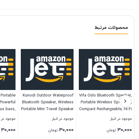
محصولات مرتبط
Portable
Kunodi Outdoor Waterproof
Vifa Oslo Bluetooth Speaker,
 Powerful
Bluetooth Speaker, Wireless
Portable Wireless Speakers,
us bass,
Portable Mini Travel Speaker
Compact Rechargeable, Hi-Fi
24 Hours
with Subwoofer, Enhanced
Audio, Xmas Gift, Deep Bass
موجود در انبار
موجود در انبار
موجود در ا
owerbank,
Bass, Built in Mic for Sports,
Speaker for Camping Travel,
۳۰,۰۰۰
۳۰,۰۰۰
۳۰,۰۰۰
r Speaker
Pool, Beach, Hiking,
Outdoor Party (Pine Green)
تومان
تومان
-Friendly
Camping (Green)