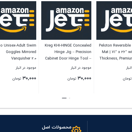
o Unisex-Adult Swim
Kreg KHI-HINGE Concealed
Peloton Reversibl
Goggles Mirrored
Hinge Jig – Precision
Mat | 71” x 26” 
Vanquisher 2.0
Cabinet Door Hinge Tool –
Thickness, Premiu
Drill Guide for Concealed
Duty Floor & Yoga 
نبار
موجود در انبار
موجود در انبار
(Euro) Cabinet Hinge
& Scratch 
۳۰,۰۰۰
۳۰,۰۰۰
Installation – Adjustable
تومان
تومان
تومان
Boring Jig – 35mm cup-
style concealed hinges
بستن
بستن
محصولات اصل