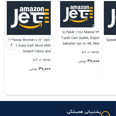
24’lü Paket 1.7oz Mantar
Tıpalı Cam Şişeler, Düğün
Callaway Women’s 17″ Opti-
Speed
Şekerleri için 50 ML Mini
Dri Solid Golf Skort With
Küçük Cam Şişeler, El
Stretch Fabric and
موجود در انبار
Sanatları Ev Dekorasyonları,
TrueSculpt Slimming
موجود در انبار
۳۰,۰۰۰
Parti Hediyeleri
تومان
Technology
۳۰,۰۰۰
تومان
بستن
بستن
پشتیبانی همیشگی