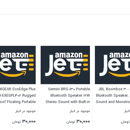
XGEAR EcoEdge Plus
Gemini BRS-130 Portable
JBL Boombox 3 – 
I-EXEGPL402 Rugged
Bluetooth Speaker 12W
Bluetooth Speaker,
oof Floating Portable
Stereo Sound with Built-in
Sound and Monstro
ooth Wireless 20 Watt
Mic and Battery, USB/SD
IPX7 Waterproof, 
نبار
موجود در انبار
موجود در انبار
 Speaker with Bottle
Playback, 3.5MM Auxiliary
of Playtime, p
۳۰,۰۰۰
۳۰,۰۰۰
 and LED Party Lights
Input, Wireless Speaker for
PartyBoost fo
تومان
تومان
تومان
(Blue)
Outdoors Travel and Home
Pairing, eco