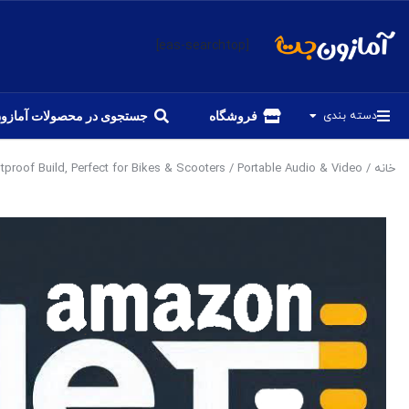
[eas-searchtop]
دسته بندی
فروشگاه
جستجوی در محصولات آمازو
خانه
/
Portable Audio & Video
/ Avantree Cyclone – Portable Bluetooth Bike Speaker with Bicycle Mount, SD Card Slot, 10W Bass-Enhanced Audio, and Splashproof/Shockproof/Dustproof Build, Perfect for Bikes & Scooters