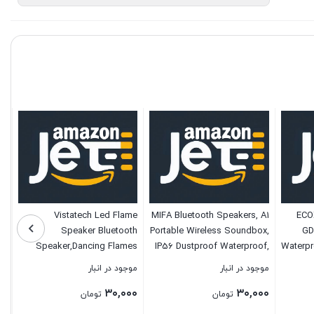
Vistatech Led Flame
MIFA Bluetooth Speakers, A1
ECO
Speaker Bluetooth
Portable Wireless Soundbox,
GD
Speaker,Dancing Flames
IP56 Dustproof Waterproof,
Waterpr
Outdoor Indoor Portable
12-Hour Playtime, Built-in Mic,
Bluet
موجود در انبار
موجود در انبار
Bluetooth Speaker &Torch
TF Card Slot, Loud DSP
Smart
۳۰,۰۰۰
۳۰,۰۰۰
Atmosphere Light USB
Sound Enhanced Bass,
Opener
تومان
تومان
Woven Fabric Black