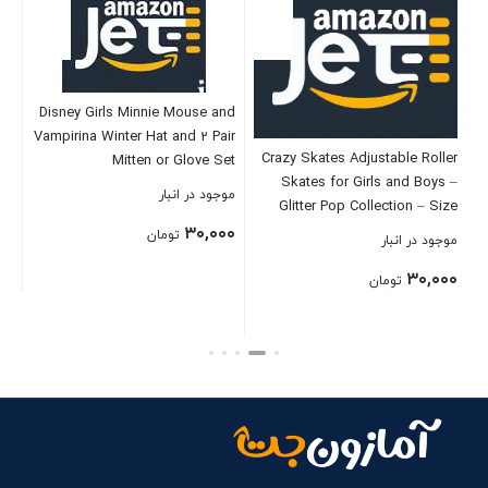
Art
Disney Girls Minnie Mouse and
ll
Vampirina Winter Hat and 2 Pair
Crazy Skates Adjustable Roller
ss
Mitten or Glove Set
Skates for Girls and Boys –
ic
(Toddler/Little Girl)
موجود در انبار
موج
Glitter Pop Collection – Size
for
Adjustable to fit Four Sizes
۰۰
۳۰,۰۰۰
ce
تومان
موجود در انبار
24″
۳۰,۰۰۰
تومان
بستن
بست
بستن