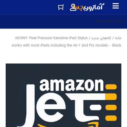
[eas-searchtop]
خانه
/
کالاهای جدید
/ ADONIT Pixel Pressure Sensitive iPad Stylus
works with most iPads including the Air 2 and Pro models – Black