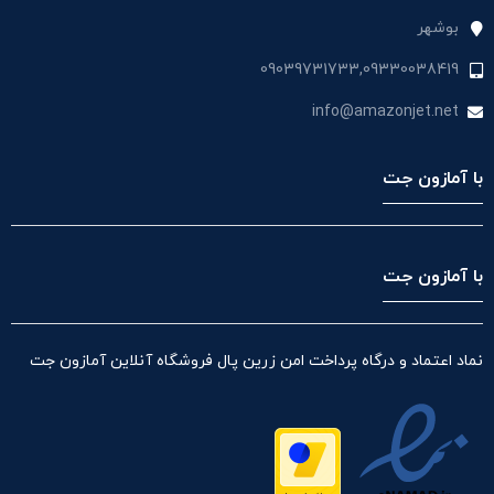
بوشهر
09039731733,09330038419
info@amazonjet.net
با آمازون جت
با آمازون جت
نماد اعتماد و درگاه پرداخت امن زرین پال فروشگاه آنلاین آمازون جت