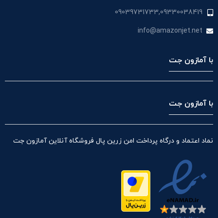
09039731733,09330038419
info@amazonjet.net
با آمازون جت
با آمازون جت
نماد اعتماد و درگاه پرداخت امن زرین پال فروشگاه آنلاین آمازون جت