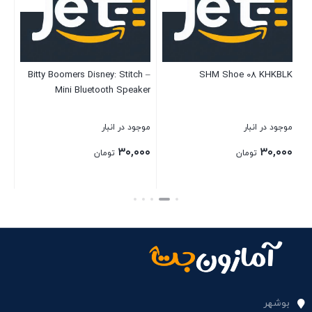
ed
Bitty Boomers Disney: Stitch –
SHM Shoe 08 KHKBLK
ith
Mini Bluetooth Speaker
ll
mm
موجود در انبار
موجود در انبار
موج
20)
۰۰
۳۰,۰۰۰
۳۰,۰۰۰
تومان
تومان
بستن
بستن
بست
بوشهر