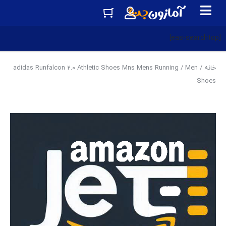
[eas-searchtop]
خانه
/
Men
/ adidas Runfalcon 2.0 Athletic Shoes Mns Mens Running
Shoes