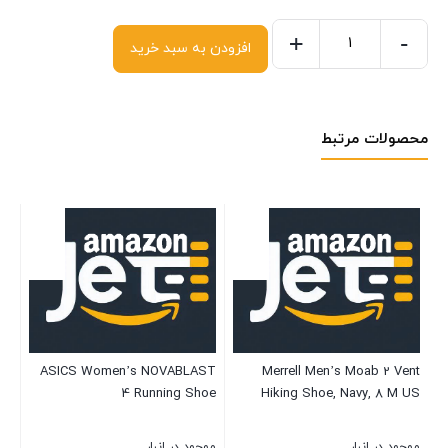
+
-
افزودن به سبد خرید
محصولات مرتبط
X2
ASICS Women’s NOVABLAST
Merrell Men’s Moab 2 Vent
4 Running Shoe
Hiking Shoe, Navy, 8 M US
S
0
موجود در انبار
موجود در انبار
موج