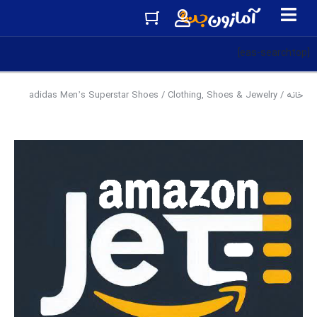
[eas-searchtop]
خانه
/
Clothing, Shoes & Jewelry
/ adidas Men’s Superstar Shoes