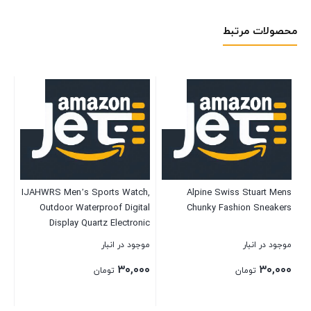
محصولات مرتبط
es
is
ra
le
موج
on
۰۰
er
IJAHWRS Men’s Sports Watch,
Alpine Swiss Stuart Mens
Outdoor Waterproof Digital
Chunky Fashion Sneakers
w
بست
Display Quartz Electronic
Movement Back Light Watches
موجود در انبار
موجود در انبار
for Men
۳۰,۰۰۰
۳۰,۰۰۰
تومان
تومان