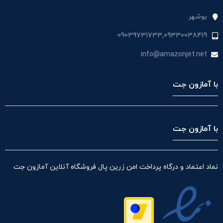
بوشهر
09039731733,09330038419
info@amazonjet.net
با آمازون جت
با آمازون جت
نماد اعتماد و درگاه پرداخت امن زرین پال فروشگاه آنلاین آمازون جت