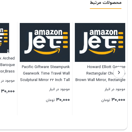
محصولات مرتبط
k Arched
l,Baroque
Pacific Giftware Steampunk
Howard Elliott George
cor,Brass
Gearwork Time Travel Wall
Rectangular Chocolate
irror for
Sculptural Mirror 22 Inch Tall
Brown Wall Mirror, Rectangle
موجود در ا
m/Living
Decorative Steampunk
Hanging Wood Framed
موجود در انبار
موجود در انبار
۳۰,۰۰۰
6″X30″ …
Accent
Vanity Mirrors for Home
۳۰,۰۰۰
۳۰,۰۰۰
Decor, Living Room,
تومان
تومان
Bathroom, Bedroom, or
بستن
Hallway, 24 x 36 Inch
بستن
بستن