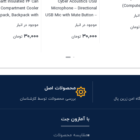
artt Insulated 24 Can
Cyber Acoustics USB
(Compute
Compartment Cooler
Microphone – Directional
pack, Backpack with
USB Mic with Mute Button –
نبار
-Insulated Cooler Base
Perfect for Eduction, Work at
موجود در انبار
موجود در انبار
تومان
Home or Gaming Mic –
۳۰,۰۰۰
۳۰,۰۰۰
Compatible with PC and Mac
تومان
تومان
(CVL-2005)
بستن
بستن
محصولات اصل
اه امن زرین پال
بررسی محصولات توسط کارشناسان
با آمازون جت
مقایسه محصولات