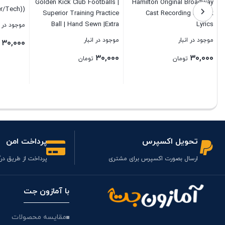
Golden Kick Club Footballs |
Hamilton Original Broadway
r/Tech))
Superior Training Practice
Cast Recording Explicit
Ball | Hand Sewn |Extra
Lyrics
موجود در ا
Durable For Multi-Surface
موجود در انبار
موجود در انبار
۳۰,۰۰۰
Play | Size 5| RM Football 68
۳۰,۰۰۰
۳۰,۰۰۰
Cm White/Yellow
تومان
تومان
بستن
بستن
بستن
تحویل اکسپرس
پرداخت امن
ارسال بصورت اکسپرس برای مشتری
پرداخت از طریق درگ
با آمازون جت
مقایسه محصولات