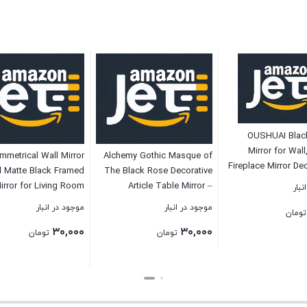
OUSHUAI Blac
Mirror for Wal
mmetrical Wall Mirror
Alchemy Gothic Masque of
Fireplace Mirror De
l Matte Black Framed
The Black Rose Decorative
Wall Mirror,Ornate M
irror for Living Room
Article Table Mirror –
نبار
Entryway/Bathroo
m Bathroom Entryway
Standard
موجود در انبار
موجود در انبار
Room/Hallway 3
تومان
Wall Decor 31.5″*32″
۳۰,۰۰۰
۳۰,۰۰۰
BKS002B
تومان
تومان
بستن
بستن