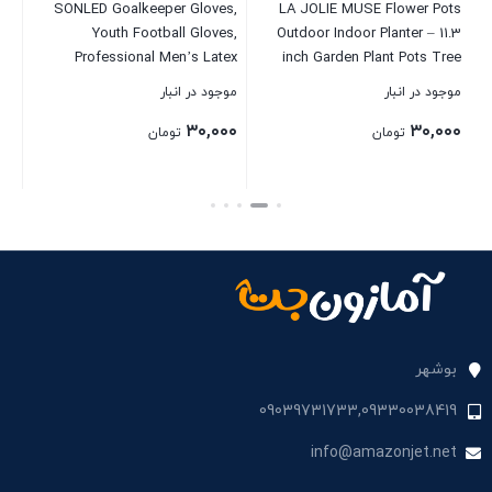
es
SONLED Goalkeeper Gloves,
LA JOLIE MUSE Flower Pots
by
Youth Football Gloves,
Outdoor Indoor Planter – 11.3
W
on
Professional Men’s Latex
inch Garden Plant Pots Tree
Football Goalkeeper Gloves,
Planter for Patio,
موجود در انبار
موجود در انبار
موج
Finger Protection Football
Deck,Garden,Speckled
۰۰
۳۰,۰۰۰
۳۰,۰۰۰
Goalkeeper Gloves
White,Set of 2
تومان
تومان
بستن
بستن
بست
بوشهر
09039731733,09330038419
info@amazonjet.net