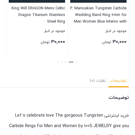
te
King Will DRAGON Mens Celtic
P. Manoukian Tungsten Carbide
pe
Dragon Titanium Stainless
Wedding Band Ring 6mm for
ng
Steel Ring
Men Women Blue Interior with
.5)
Blue/Black/Green/Red Carbon
Grey Exterior Bevel Edge
موجود در انبار
موجود در انبار
موج
Fibre Luminou Glow Celtic
Brushed Polished Comfort Fit
۰۰
۳۰,۰۰۰
۳۰,۰۰۰
Dragon Titanium Stainless
Anniversary Size 9
تومان
تومان
Steel Ring 7mm 8mm 9mm
Zircon Polished Beveled Edge
and Black Plated Wedding
بستن
بستن
بست
Band mens
توضیحات
نظرات (0)
توضیحات
خرید اینترنتی Let’s celebrate love The gorgeous Tungsten
Carbide Rings For Men and Women by 100S JEWELRY give you