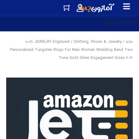
[eas-searchtop]
خانه
/
Clothing, Shoes & Jewelry
/ 100S JEWELRY Engraved
Personalized Tungsten Rings For Men Women Wedding Band Two
Tone Gold Silver Engagement Sizes 6-16