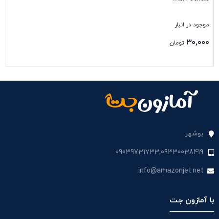
موجود در انبار
۳۰,۰۰۰
تومان
بستن
بوشهر
09039731733,09330038419
info@amazonjet.net
با آمازون جت