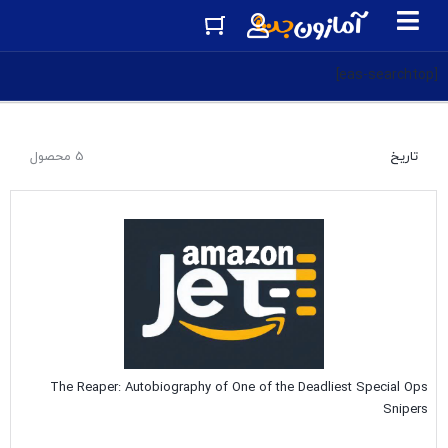
[eas-searchtop]
تاریخ
5 محصول
The Reaper: Autobiography of One of the Deadliest Special Ops
Snipers