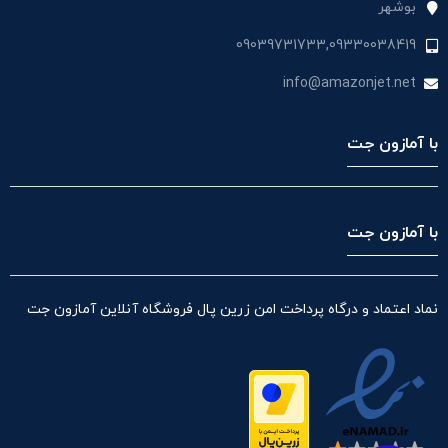
بوشهر
09039731733,09330038419
info@amazonjet.net
با آمازون جت
با آمازون جت
نماد اعتماد و درگاه پرداخت امن زرین پال فروشگاه آنلاین آمازون جت